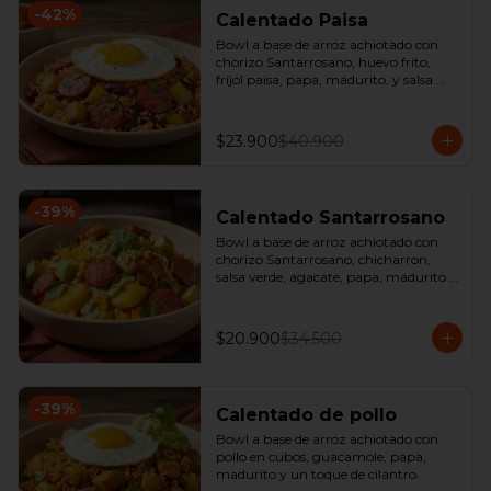
-
42
%
Calentado Paisa
Bowl a base de arroz achiotado con 
chorizo Santarrosano, huevo frito, 
fríjol paisa, papa, madurito, y salsa 
criolla de la casa.
$23.900
$40.900
-
39
%
Calentado Santarrosano
Bowl a base de arroz achiotado con 
chorizo Santarrosano, chicharron, 
salsa verde, agacate, papa, madurito y 
un toque de cilantro.
$20.900
$34.500
-
39
%
Calentado de pollo
Bowl a base de arroz achiotado con 
pollo en cubos, guacamole, papa, 
madurito y un toque de cilantro.