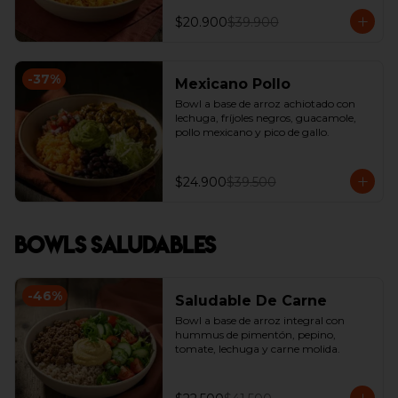
$20.900
$39.900
-
37
%
Mexicano Pollo
Bowl a base de arroz achiotado con 
lechuga, fríjoles negros, guacamole, 
pollo mexicano y pico de gallo.
$24.900
$39.500
Bowls Saludables
-
46
%
Saludable De Carne
Bowl a base de arroz integral con  
hummus de pimentón, pepino, 
tomate, lechuga y carne molida.