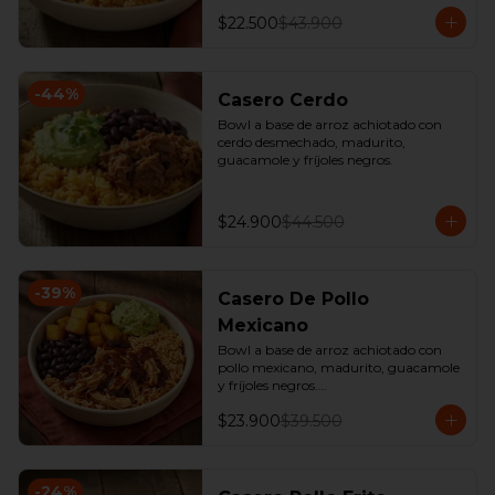
$22.500
$43.900
-
44
%
Casero Cerdo
Bowl a base de arroz achiotado con 
cerdo desmechado, madurito, 
guacamole y fríjoles negros.
$24.900
$44.500
-
39
%
Casero De Pollo
Mexicano
Bowl a base de arroz achiotado con 
pollo mexicano, madurito, guacamole 
y fríjoles negros.

*Producto Ligeramente Picante.
$23.900
$39.500
-
24
%