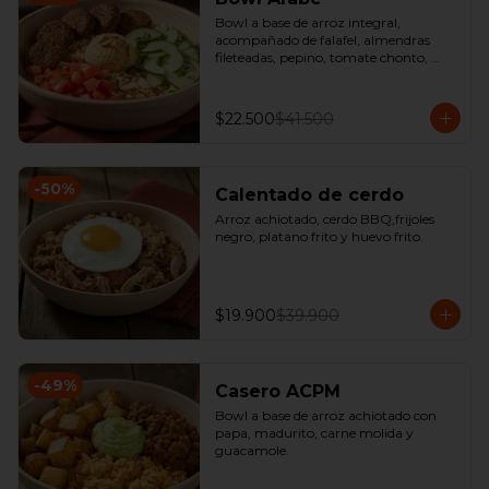
Bowl a base de arroz integral, 
acompañado de falafel, almendras 
fileteadas, pepino, tomate chonto, 
hummus y perejil.
$22.500
$41.500
-
50
%
Calentado de cerdo
Arroz achiotado, cerdo BBQ,frijoles 
negro, platano frito y huevo frito.
$19.900
$39.900
-
49
%
Casero ACPM
Bowl a base de arroz achiotado con 
papa, madurito, carne molida y 
guacamole.