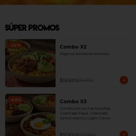
Súper Promos
-
52
%
Combo X2
Elige tus dos bowls favoritos.
$36.500
$75.900
-
49
%
Combo X3
Combo con tus tres favoritos 
Calentado Paisa, Calentado 
Santarrosano y Ligero Carne.
$55.500
$107.900