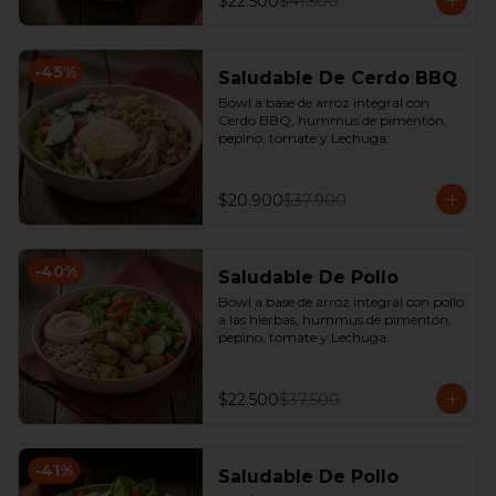
$22.500
$41.500
-
45
%
Saludable De Cerdo BBQ
Bowl a base de arroz integral con 
Cerdo BBQ, hummus de pimentón, 
pepino, tomate y Lechuga.
$20.900
$37.900
-
40
%
Saludable De Pollo
Bowl a base de arroz integral con pollo 
a las hierbas, hummus de pimentón, 
pepino, tomate y Lechuga.
$22.500
$37.500
-
41
%
Saludable De Pollo