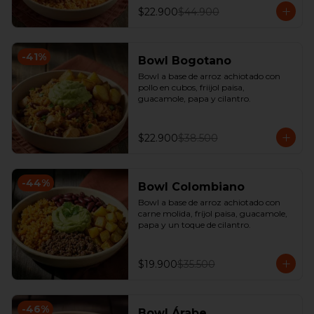
$22.900
$44.900
-
41
%
Bowl Bogotano
Bowl a base de arroz achiotado con 
pollo en cubos, friijol paisa, 
guacamole, papa y cilantro.
$22.900
$38.500
-
44
%
Bowl Colombiano
Bowl a base de arroz achiotado con 
carne molida, fríjol paisa, guacamole, 
papa y un toque de cilantro.
$19.900
$35.500
-
46
%
Bowl Árabe