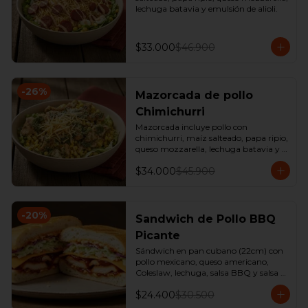
lechuga batavia y emulsión de alioli.
$33.000
$46.900
-
26
%
Mazorcada de pollo
Chimichurri
Mazorcada incluye pollo con 
chimichurri, maíz salteado, papa ripio, 
queso mozzarella, lechuga batavia y 
emulsión de alioli.
$34.000
$45.900
-
20
%
Sandwich de Pollo BBQ
Picante
Sándwich en pan cubano (22cm) con 
pollo mexicano, queso americano, 
Coleslaw, lechuga, salsa BBQ y salsa 
de ajo. 

$24.400
$30.500
*Producto Ligeramente Picante.