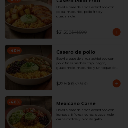
Casero Pollo Frito
Bowl a base de arroz achiotado con 
papa, madurito, pollo frito y 
guacamole.
$31.500
$41.500
-
40
%
Casero de pollo
Bowl a base de arroz achiotado con 
pollo finas hierbas, frijol negro, 
guacamole, madurito y un toque de 
cilantro.
$22.500
$37.500
-
48
%
Mexicano Carne
Bowl a base de arroz achiotado con 
lechuga, fríjoles negros, guacamole, 
carne molida y pico de gallo.