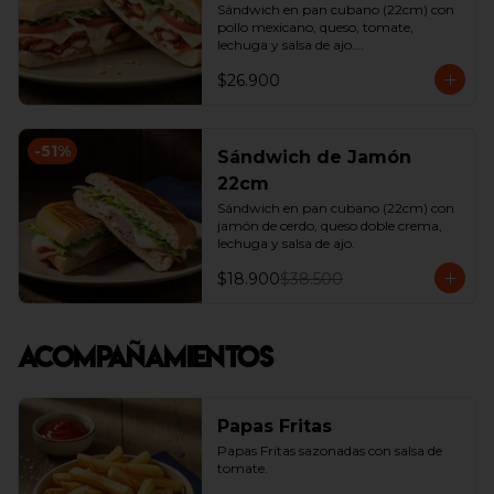
Sándwich en pan cubano (22cm) con 
pollo mexicano, queso, tomate, 
lechuga y salsa de ajo.

*Producto Ligeramente Picante.
$26.900
-
51
%
Sándwich de Jamón
22cm
Sándwich en pan cubano (22cm) con 
jamón de cerdo, queso doble crema, 
lechuga y salsa de ajo.
$18.900
$38.500
Acompañamientos
Papas Fritas
Papas Fritas sazonadas con salsa de 
tomate.