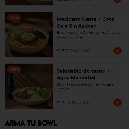
-
41
%
Mexicano Carne + Coca
Cola Sin Azúcar
Bowl Mexicano Carne acompañado de 
Coca Cola sin Azúcar.
$27.900
$46.900
-
39
%
Saludable de carne +
Agua Manantial
Bowl Saludable de Carne + Agua a 
elección.
$28.500
$46.900
Arma Tu Bowl