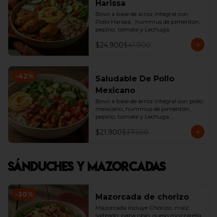
Harissa
Bowl a base de arroz integral con 
Pollo Harissa,  hummus de pimentón, 
pepino, tomate y Lechuga.
$24.900
$41.900
-
42
%
Saludable De Pollo
Mexicano
Bowl a base de arroz integral con pollo 
mexicano, hummus de pimentón, 
pepino, tomate y Lechuga.

*Producto Ligeramente Picante.
$21.900
$37.500
Sánduches y Mazorcadas
-
30
%
Mazorcada de chorizo
Mazorcada incluye Chorizo, maíz 
salteado, papa ripio, queso mozzarella, 