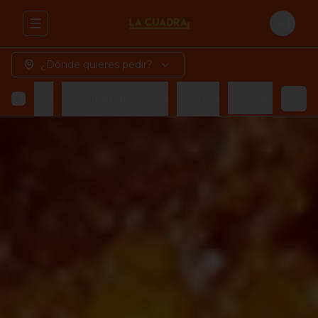
Abrir menu de navegación
Login
¿Dónde quieres pedir?
azorcadas
Acompañamientos
Postres
Bebidas