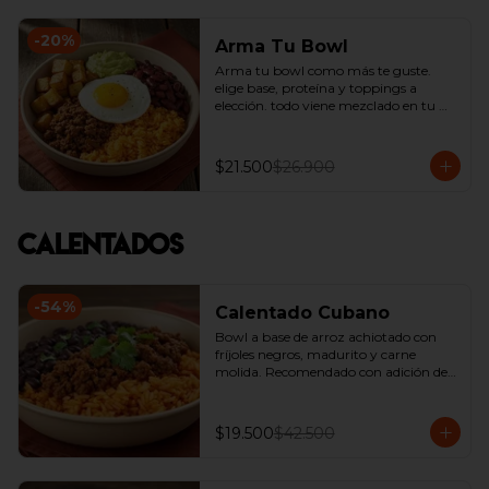
-
20
%
Arma Tu Bowl
Arma tu bowl como más te guste. 
elige base, proteína y toppings a 
elección. todo viene mezclado en tu 
bowl.
$21.500
$26.900
Calentados
-
54
%
Calentado Cubano
Bowl a base de arroz achiotado con 
fríjoles negros, madurito y carne 
molida. Recomendado con adición de 
guacamole.
$19.500
$42.500