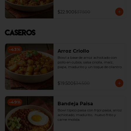
$22.900
$37.500
Caseros
-
43
%
Arroz Criollo
Bowl a base de arroz achiotado con 
pollo en cubos, salsa criolla, maíz, 
papa, madurito y un toque de cilantro.
$19.500
$34.500
-
49
%
Bandeja Paisa
Bowl típico paisa con fríjol paisa, arroz 
achiotado, madurito,  huevo frito y 
carne molida.