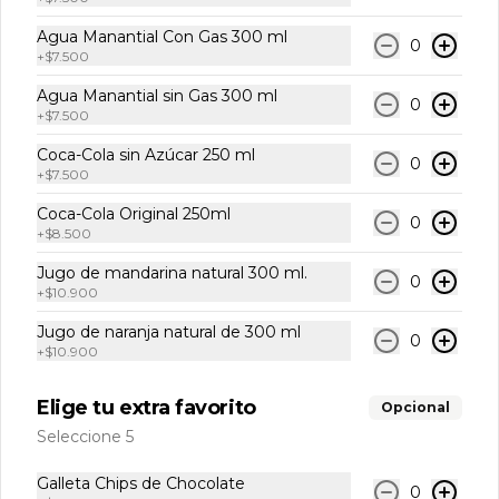
Sprite 400 ml
Agua Manantial Con Gas 300 ml
0
+
$7.500
Agua Manantial sin Gas 300 ml
0
+
$7.500
$7.500
Coca-Cola sin Azúcar 250 ml
0
+
$7.500
Coca-Cola Original 250ml
0
+
$8.500
Jugo de mandarina natural 300 ml.
0
+
$10.900
Conócenos
Jugo de naranja natural de 300 ml
0
+
$10.900
Cobertura
Elige tu extra favorito
Opcional
Contacto
Seleccione 5
Términos y Condiciones La Cuadra
Términos y condiciones
Galleta Chips de Chocolate
0