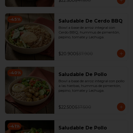
$22.500
$41.500
-
45
%
Saludable De Cerdo BBQ
Bowl a base de arroz integral con 
Cerdo BBQ, hummus de pimentón, 
pepino, tomate y Lechuga.
$20.900
$37.900
-
40
%
Saludable De Pollo
Bowl a base de arroz integral con pollo 
a las hierbas, hummus de pimentón, 
pepino, tomate y Lechuga.
$22.500
$37.500
-
41
%
Saludable De Pollo