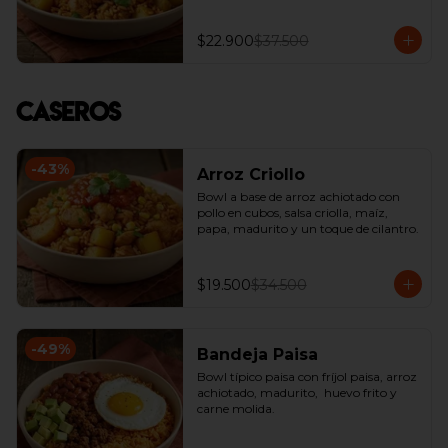
$22.900
$37.500
Caseros
-
43
%
Arroz Criollo
Bowl a base de arroz achiotado con 
pollo en cubos, salsa criolla, maíz, 
papa, madurito y un toque de cilantro.
$19.500
$34.500
-
49
%
Bandeja Paisa
Bowl típico paisa con fríjol paisa, arroz 
achiotado, madurito,  huevo frito y 
carne molida.