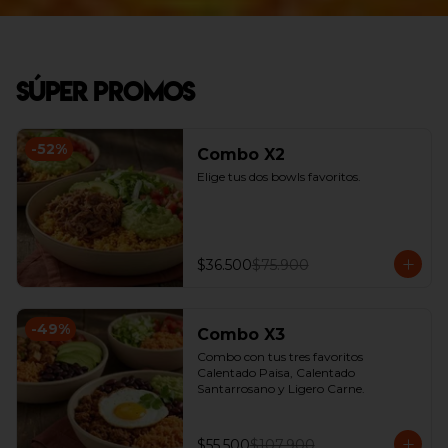
Súper Promos
-
52
%
Combo X2
Elige tus dos bowls favoritos.
$36.500
$75.900
-
49
%
Combo X3
Combo con tus tres favoritos 
Calentado Paisa, Calentado 
Santarrosano y Ligero Carne.
$55.500
$107.900