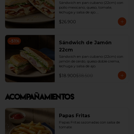
Sándwich en pan cubano (22cm) con 
pollo mexicano, queso, tomate, 
lechuga y salsa de ajo.

*Producto Ligeramente Picante.
$26.900
-
51
%
Sándwich de Jamón
22cm
Sándwich en pan cubano (22cm) con 
jamón de cerdo, queso doble crema, 
lechuga y salsa de ajo.
$18.900
$38.500
Acompañamientos
Papas Fritas
Papas Fritas sazonadas con salsa de 
tomate.