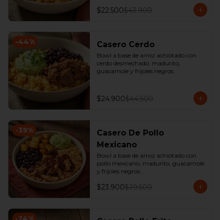
$22.500
$43.900
-
44
%
Casero Cerdo
Bowl a base de arroz achiotado con 
cerdo desmechado, madurito, 
guacamole y fríjoles negros.
$24.900
$44.500
-
39
%
Casero De Pollo
Mexicano
Bowl a base de arroz achiotado con 
pollo mexicano, madurito, guacamole 
y fríjoles negros.

*Producto Ligeramente Picante.
$23.900
$39.500
-
24
%