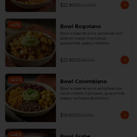
$22.900
$44.900
-
41
%
Bowl Bogotano
Bowl a base de arroz achiotado con 
pollo en cubos, friijol paisa, 
guacamole, papa y cilantro.
$22.900
$38.500
-
44
%
Bowl Colombiano
Bowl a base de arroz achiotado con 
carne molida, fríjol paisa, guacamole, 
papa y un toque de cilantro.
$19.900
$35.500
-
46
%
Bowl Árabe