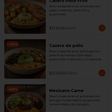
Casero Pollo Frito
Bowl a base de arroz achiotado con 
papa, madurito, pollo frito y 
guacamole.
$31.500
$41.500
-
40
%
Casero de pollo
Bowl a base de arroz achiotado con 
pollo finas hierbas, frijol negro, 
guacamole, madurito y un toque de 
cilantro.
$22.500
$37.500
-
48
%
Mexicano Carne
Bowl a base de arroz achiotado con 
lechuga, fríjoles negros, guacamole, 
carne molida y pico de gallo.