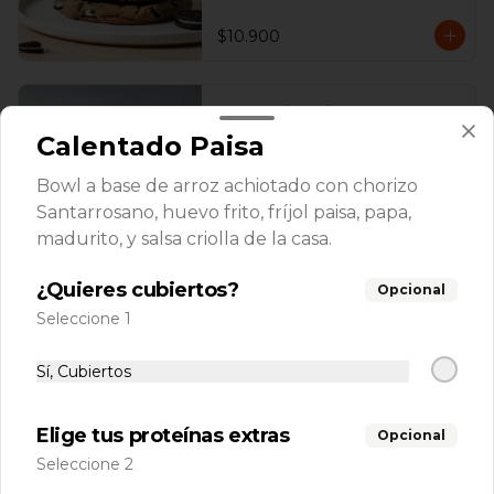
$10.900
Oreo Tiramisú Jar
Base de torta de vainilla bañada en 
Calentado Paisa
almíbar de café con capas de mousse 
de tiramisú y Oreo.
Bowl a base de arroz achiotado con chorizo
Santarrosano, huevo frito, fríjol paisa, papa,
$12.900
madurito, y salsa criolla de la casa.
¿Quieres cubiertos?
Opcional
Oreo Tres Leches Jar
Seleccione 1
Base de torta de vainilla bañada en 
tres leches con topping de Oreo 
Sí, Cubiertos
triturada.
Elige tus proteínas extras
$12.900
Opcional
Seleccione 2