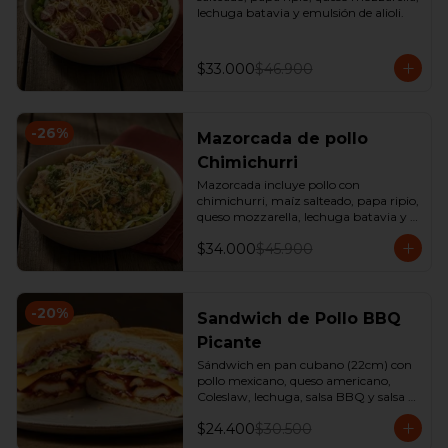
lechuga batavia y emulsión de alioli.
$33.000
$46.900
-
26
%
Mazorcada de pollo
Chimichurri
Mazorcada incluye pollo con 
chimichurri, maíz salteado, papa ripio, 
queso mozzarella, lechuga batavia y 
emulsión de alioli.
$34.000
$45.900
-
20
%
Sandwich de Pollo BBQ
Picante
Sándwich en pan cubano (22cm) con 
pollo mexicano, queso americano, 
Coleslaw, lechuga, salsa BBQ y salsa 
de ajo. 

$24.400
$30.500
*Producto Ligeramente Picante.