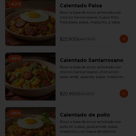
-
42
%
Calentado Paisa
Bowl a base de arroz achiotado con 
chorizo Santarrosano, huevo frito, 
fríjol paisa, papa, madurito, y salsa 
criolla de la casa.
$23.900
$40.900
-
39
%
Calentado Santarrosano
Bowl a base de arroz achiotado con 
chorizo Santarrosano, chicharron, 
salsa verde, agacate, papa, madurito y 
un toque de cilantro.
$20.900
$34.500
-
39
%
Calentado de pollo
Bowl a base de arroz achiotado con 
pollo en cubos, guacamole, papa, 
madurito y un toque de cilantro.