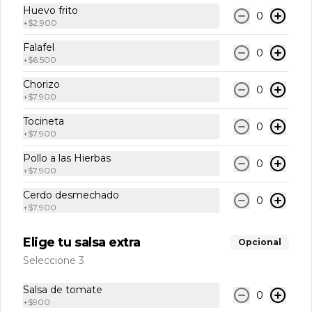
Bebidas
Huevo frito
0
+
$2.900
Falafel
0
Agua Manantial Sin Gas
+
$6.500
Agua Manantial Sin Gas 300 ml
Chorizo
0
+
$7.900
Tocineta
0
$7.500
+
$7.900
Pollo a las Hierbas
0
+
$7.900
Agua con Gas
Cerdo desmechado
Agua Manantial Con Gas 300 ml
0
+
$7.900
Elige tu salsa extra
Opcional
$7.500
Seleccione 3
Salsa de tomate
0
+
$900
Coca-Cola Original