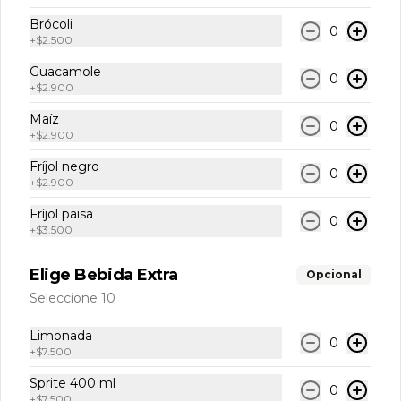
$10.900
Brócoli
0
+
$2.500
Guacamole
Jugo de Naranja
0
+
$2.900
Jugo de naranja natural de 300 ml.
Maíz
0
+
$2.900
Fríjol negro
$10.900
0
+
$2.900
Fríjol paisa
0
+
$3.500
Limonada
Limonada Natural.
Elige Bebida Extra
Opcional
Seleccione 10
$7.500
Limonada
0
+
$7.500
Sprite 400 ml
0
Sprite
+
$7.500