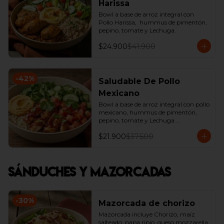
Harissa
Bowl a base de arroz integral con 
Pollo Harissa,  hummus de pimentón, 
pepino, tomate y Lechuga.
$24.900
$41.900
-
42
%
Saludable De Pollo
Mexicano
Bowl a base de arroz integral con pollo 
mexicano, hummus de pimentón, 
pepino, tomate y Lechuga.

*Producto Ligeramente Picante.
$21.900
$37.500
Sánduches y Mazorcadas
-
30
%
Mazorcada de chorizo
Mazorcada incluye Chorizo, maíz 
salteado, papa ripio, queso mozzarella, 