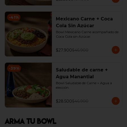
-
41
%
Mexicano Carne + Coca
Cola Sin Azúcar
Bowl Mexicano Carne acompañado de 
Coca Cola sin Azúcar.
$27.900
$46.900
-
39
%
Saludable de carne +
Agua Manantial
Bowl Saludable de Carne + Agua a 
elección.
$28.500
$46.900
Arma Tu Bowl