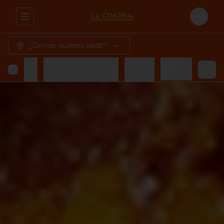
Abrir menu de navegación
Login
¿Dónde quieres pedir?
azorcadas
Acompañamientos
Postres
Bebidas