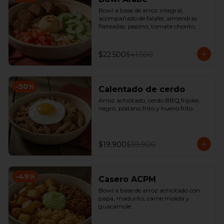
Bowl a base de arroz integral, 
acompañado de falafel, almendras 
fileteadas, pepino, tomate chonto, 
hummus y perejil.
$22.500
$41.500
-
50
%
Calentado de cerdo
Arroz achiotado, cerdo BBQ,frijoles 
negro, platano frito y huevo frito.
$19.900
$39.900
-
49
%
Casero ACPM
Bowl a base de arroz achiotado con 
papa, madurito, carne molida y 
guacamole.