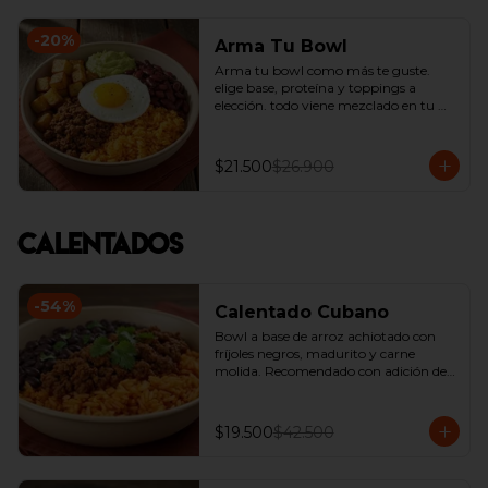
-
20
%
Arma Tu Bowl
Arma tu bowl como más te guste. 
elige base, proteína y toppings a 
elección. todo viene mezclado en tu 
bowl.
$21.500
$26.900
Calentados
-
54
%
Calentado Cubano
Bowl a base de arroz achiotado con 
fríjoles negros, madurito y carne 
molida. Recomendado con adición de 
guacamole.
$19.500
$42.500