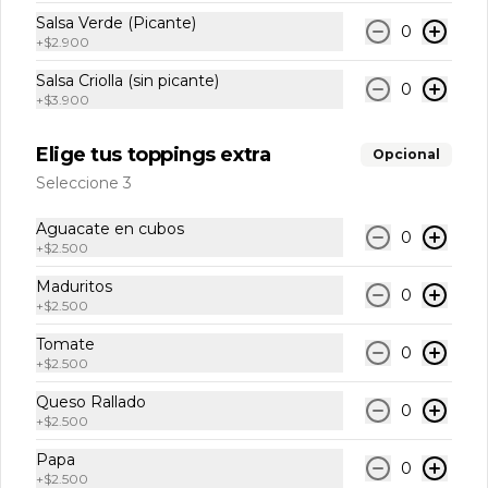
Coca-Cola Original 250ml
Salsa Verde (Picante)
0
+
$2.900
Salsa Criolla (sin picante)
0
+
$3.900
$8.500
Elige tus toppings extra
Opcional
Seleccione 3
Coca-Cola Sin Azúcar
Coca-Cola Sin Azúcar 250 ml
Aguacate en cubos
0
+
$2.500
Maduritos
0
$7.500
+
$2.500
Tomate
0
+
$2.500
Jugo de Mandarina
Queso Rallado
Jugo de Mandarina Natural
0
+
$2.500
Papa
0
+
$2.500