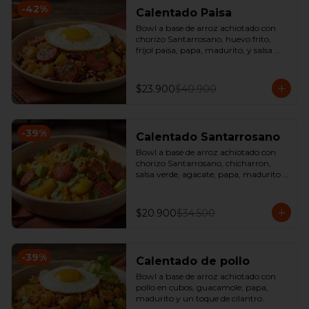
-
42
%
Calentado Paisa
Bowl a base de arroz achiotado con 
chorizo Santarrosano, huevo frito, 
fríjol paisa, papa, madurito, y salsa 
criolla de la casa.
$23.900
$40.900
-
39
%
Calentado Santarrosano
Bowl a base de arroz achiotado con 
chorizo Santarrosano, chicharron, 
salsa verde, agacate, papa, madurito y 
un toque de cilantro.
$20.900
$34.500
-
39
%
Calentado de pollo
Bowl a base de arroz achiotado con 
pollo en cubos, guacamole, papa, 
madurito y un toque de cilantro.