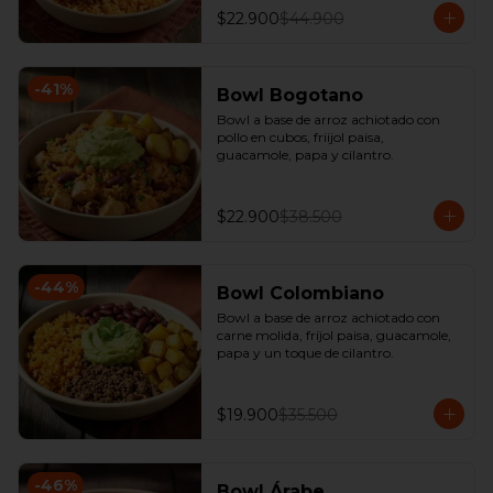
$22.900
$44.900
-
41
%
Bowl Bogotano
Bowl a base de arroz achiotado con 
pollo en cubos, friijol paisa, 
guacamole, papa y cilantro.
$22.900
$38.500
-
44
%
Bowl Colombiano
Bowl a base de arroz achiotado con 
carne molida, fríjol paisa, guacamole, 
papa y un toque de cilantro.
$19.900
$35.500
-
46
%
Bowl Árabe