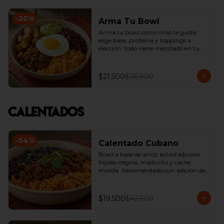
-
20
%
Arma Tu Bowl
Arma tu bowl como más te guste. 
elige base, proteína y toppings a 
elección. todo viene mezclado en tu 
bowl.
$21.500
$26.900
Calentados
-
54
%
Calentado Cubano
Bowl a base de arroz achiotado con 
fríjoles negros, madurito y carne 
molida. Recomendado con adición de 
guacamole.
$19.500
$42.500