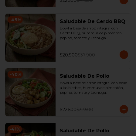
$22.500
$41.500
-
45
%
Saludable De Cerdo BBQ
Bowl a base de arroz integral con 
Cerdo BBQ, hummus de pimentón, 
pepino, tomate y Lechuga.
$20.900
$37.900
-
40
%
Saludable De Pollo
Bowl a base de arroz integral con pollo 
a las hierbas, hummus de pimentón, 
pepino, tomate y Lechuga.
$22.500
$37.500
-
41
%
Saludable De Pollo