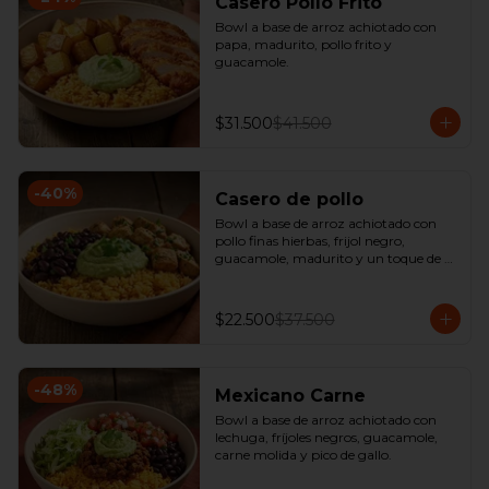
Casero Pollo Frito
Bowl a base de arroz achiotado con 
papa, madurito, pollo frito y 
guacamole.
$31.500
$41.500
-
40
%
Casero de pollo
Bowl a base de arroz achiotado con 
pollo finas hierbas, frijol negro, 
guacamole, madurito y un toque de 
cilantro.
$22.500
$37.500
-
48
%
Mexicano Carne
Bowl a base de arroz achiotado con 
lechuga, fríjoles negros, guacamole, 
carne molida y pico de gallo.