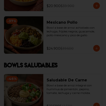
$20.900
$39.900
-
37
%
Mexicano Pollo
Bowl a base de arroz achiotado con 
lechuga, fríjoles negros, guacamole, 
pollo mexicano y pico de gallo.
$24.900
$39.500
Bowls Saludables
-
46
%
Saludable De Carne
Bowl a base de arroz integral con  
hummus de pimentón, pepino, 
tomate, lechuga y carne molida.