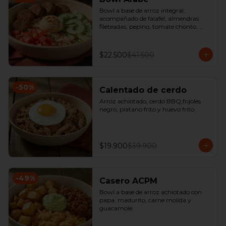
Bowl a base de arroz integral, 
acompañado de falafel, almendras 
fileteadas, pepino, tomate chonto, 
hummus y perejil.
$22.500
$41.500
-
50
%
Calentado de cerdo
Arroz achiotado, cerdo BBQ,frijoles 
negro, platano frito y huevo frito.
$19.900
$39.900
-
49
%
Casero ACPM
Bowl a base de arroz achiotado con 
papa, madurito, carne molida y 
guacamole.