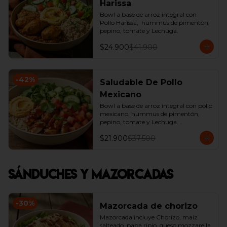
Harissa
Bowl a base de arroz integral con 
Pollo Harissa,  hummus de pimentón, 
pepino, tomate y Lechuga.
$24.900
$41.900
-
42
%
Saludable De Pollo
Mexicano
Bowl a base de arroz integral con pollo 
mexicano, hummus de pimentón, 
pepino, tomate y Lechuga.

*Producto Ligeramente Picante.
$21.900
$37.500
Sánduches y Mazorcadas
-
30
%
Mazorcada de chorizo
Mazorcada incluye Chorizo, maíz 
salteado, papa ripio, queso mozzarella, 