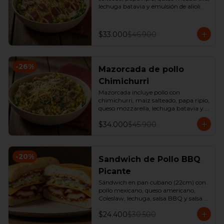
lechuga batavia y emulsión de alioli.
$33.000
$46.900
-
26
%
Mazorcada de pollo
Chimichurri
Mazorcada incluye pollo con 
chimichurri, maíz salteado, papa ripio, 
queso mozzarella, lechuga batavia y 
emulsión de alioli.
$34.000
$45.900
-
20
%
Sandwich de Pollo BBQ
Picante
Sándwich en pan cubano (22cm) con 
pollo mexicano, queso americano, 
Coleslaw, lechuga, salsa BBQ y salsa 
de ajo. 

$24.400
$30.500
*Producto Ligeramente Picante.