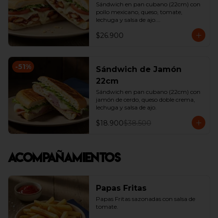
Sándwich en pan cubano (22cm) con 
pollo mexicano, queso, tomate, 
lechuga y salsa de ajo.

*Producto Ligeramente Picante.
$26.900
-
51
%
Sándwich de Jamón
22cm
Sándwich en pan cubano (22cm) con 
jamón de cerdo, queso doble crema, 
lechuga y salsa de ajo.
$18.900
$38.500
Acompañamientos
Papas Fritas
Papas Fritas sazonadas con salsa de 
tomate.