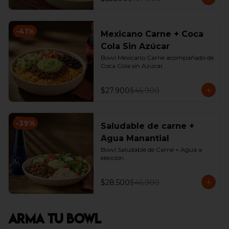
-
41
%
Mexicano Carne + Coca
Cola Sin Azúcar
Bowl Mexicano Carne acompañado de 
Coca Cola sin Azúcar.
$27.900
$46.900
-
39
%
Saludable de carne +
Agua Manantial
Bowl Saludable de Carne + Agua a 
elección.
$28.500
$46.900
Arma Tu Bowl