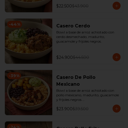
$22.500
$43.900
-
44
%
Casero Cerdo
Bowl a base de arroz achiotado con 
cerdo desmechado, madurito, 
guacamole y fríjoles negros.
$24.900
$44.500
-
39
%
Casero De Pollo
Mexicano
Bowl a base de arroz achiotado con 
pollo mexicano, madurito, guacamole 
y fríjoles negros.

*Producto Ligeramente Picante.
$23.900
$39.500
-
24
%