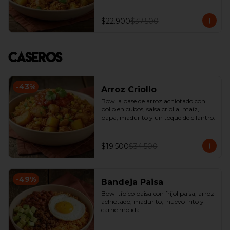
$22.900
$37.500
Caseros
-
43
%
Arroz Criollo
Bowl a base de arroz achiotado con 
pollo en cubos, salsa criolla, maíz, 
papa, madurito y un toque de cilantro.
$19.500
$34.500
-
49
%
Bandeja Paisa
Bowl típico paisa con fríjol paisa, arroz 
achiotado, madurito,  huevo frito y 
carne molida.