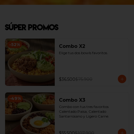
Súper Promos
-
52
%
Combo X2
Elige tus dos bowls favoritos.
$36.500
$75.900
-
49
%
Combo X3
Combo con tus tres favoritos 
Calentado Paisa, Calentado 
Santarrosano y Ligero Carne.
$55.500
$107.900