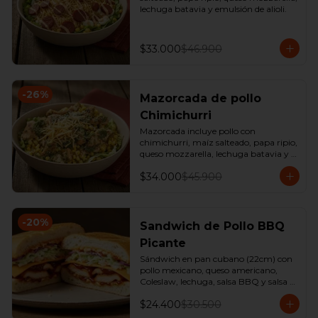
lechuga batavia y emulsión de alioli.
$33.000
$46.900
-
26
%
Mazorcada de pollo
Chimichurri
Mazorcada incluye pollo con 
chimichurri, maíz salteado, papa ripio, 
queso mozzarella, lechuga batavia y 
emulsión de alioli.
$34.000
$45.900
-
20
%
Sandwich de Pollo BBQ
Picante
Sándwich en pan cubano (22cm) con 
pollo mexicano, queso americano, 
Coleslaw, lechuga, salsa BBQ y salsa 
de ajo. 

$24.400
$30.500
*Producto Ligeramente Picante.