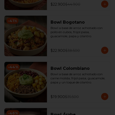
$22.900
$44.900
-
41
%
Bowl Bogotano
Bowl a base de arroz achiotado con 
pollo en cubos, friijol paisa, 
guacamole, papa y cilantro.
$22.900
$38.500
-
44
%
Bowl Colombiano
Bowl a base de arroz achiotado con 
carne molida, fríjol paisa, guacamole, 
papa y un toque de cilantro.
$19.900
$35.500
-
46
%
Bowl Árabe