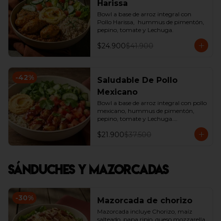
Harissa
Bowl a base de arroz integral con 
Pollo Harissa,  hummus de pimentón, 
pepino, tomate y Lechuga.
$24.900
$41.900
-
42
%
Saludable De Pollo
Mexicano
Bowl a base de arroz integral con pollo 
mexicano, hummus de pimentón, 
pepino, tomate y Lechuga.

*Producto Ligeramente Picante.
$21.900
$37.500
Sánduches y Mazorcadas
-
30
%
Mazorcada de chorizo
Mazorcada incluye Chorizo, maíz 
salteado, papa ripio, queso mozzarella, 