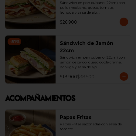
Sándwich en pan cubano (22cm) con 
pollo mexicano, queso, tomate, 
lechuga y salsa de ajo.

*Producto Ligeramente Picante.
$26.900
-
51
%
Sándwich de Jamón
22cm
Sándwich en pan cubano (22cm) con 
jamón de cerdo, queso doble crema, 
lechuga y salsa de ajo.
$18.900
$38.500
Acompañamientos
Papas Fritas
Papas Fritas sazonadas con salsa de 
tomate.