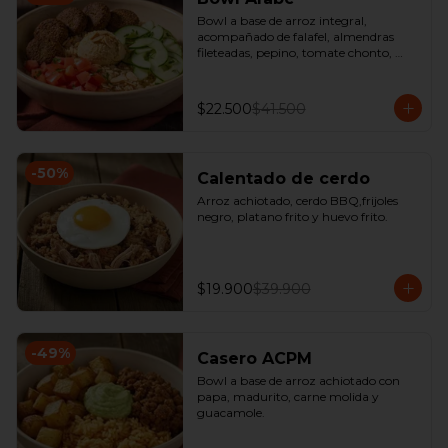
Bowl a base de arroz integral, 
acompañado de falafel, almendras 
fileteadas, pepino, tomate chonto, 
hummus y perejil.
$22.500
$41.500
-
50
%
Calentado de cerdo
Arroz achiotado, cerdo BBQ,frijoles 
negro, platano frito y huevo frito.
$19.900
$39.900
-
49
%
Casero ACPM
Bowl a base de arroz achiotado con 
papa, madurito, carne molida y 
guacamole.