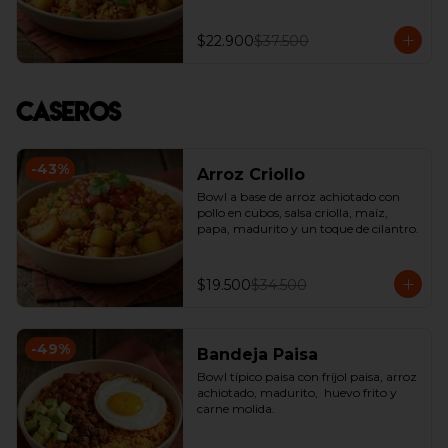
$22.900
$37.500
Caseros
-
43
%
Arroz Criollo
Bowl a base de arroz achiotado con 
pollo en cubos, salsa criolla, maíz, 
papa, madurito y un toque de cilantro.
$19.500
$34.500
-
49
%
Bandeja Paisa
Bowl típico paisa con fríjol paisa, arroz 
achiotado, madurito,  huevo frito y 
carne molida.