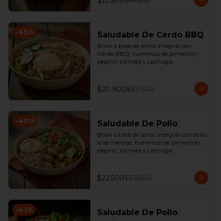
$22.500
$41.500
-
45
%
Saludable De Cerdo BBQ
Bowl a base de arroz integral con 
Cerdo BBQ, hummus de pimentón, 
pepino, tomate y Lechuga.
$20.900
$37.900
-
40
%
Saludable De Pollo
Bowl a base de arroz integral con pollo 
a las hierbas, hummus de pimentón, 
pepino, tomate y Lechuga.
$22.500
$37.500
-
41
%
Saludable De Pollo