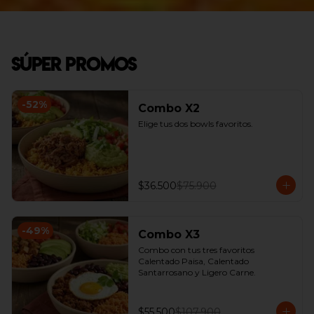
Súper Promos
-
52
%
Combo X2
Elige tus dos bowls favoritos.
$36.500
$75.900
-
49
%
Combo X3
Combo con tus tres favoritos 
Calentado Paisa, Calentado 
Santarrosano y Ligero Carne.
$55.500
$107.900