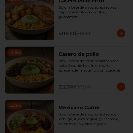
Casero Pollo Frito
Bowl a base de arroz achiotado con 
papa, madurito, pollo frito y 
guacamole.
$31.500
$41.500
-
40
%
Casero de pollo
Bowl a base de arroz achiotado con 
pollo finas hierbas, frijol negro, 
guacamole, madurito y un toque de 
cilantro.
$22.500
$37.500
-
48
%
Mexicano Carne
Bowl a base de arroz achiotado con 
lechuga, fríjoles negros, guacamole, 
carne molida y pico de gallo.