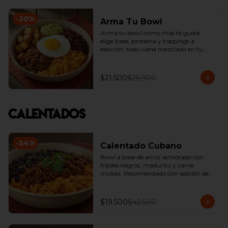
-
20
%
Arma Tu Bowl
Arma tu bowl como más te guste. 
elige base, proteína y toppings a 
elección. todo viene mezclado en tu 
bowl.
$21.500
$26.900
Calentados
-
54
%
Calentado Cubano
Bowl a base de arroz achiotado con 
fríjoles negros, madurito y carne 
molida. Recomendado con adición de 
guacamole.
$19.500
$42.500