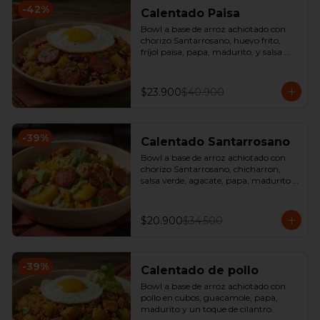
-
42
%
Calentado Paisa
Bowl a base de arroz achiotado con 
chorizo Santarrosano, huevo frito, 
fríjol paisa, papa, madurito, y salsa 
criolla de la casa.
$23.900
$40.900
-
39
%
Calentado Santarrosano
Bowl a base de arroz achiotado con 
chorizo Santarrosano, chicharron, 
salsa verde, agacate, papa, madurito y 
un toque de cilantro.
$20.900
$34.500
-
39
%
Calentado de pollo
Bowl a base de arroz achiotado con 
pollo en cubos, guacamole, papa, 
madurito y un toque de cilantro.