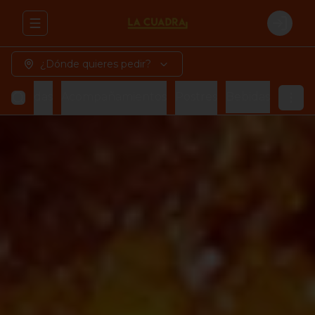
Abrir menu de navegación
Login
¿Dónde quieres pedir?
azorcadas
Acompañamientos
Postres
Bebidas