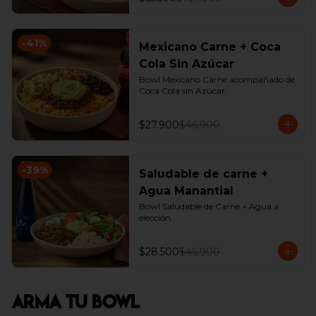
-
41
%
Mexicano Carne + Coca
Cola Sin Azúcar
Bowl Mexicano Carne acompañado de 
Coca Cola sin Azúcar.
$27.900
$46.900
-
39
%
Saludable de carne +
Agua Manantial
Bowl Saludable de Carne + Agua a 
elección.
$28.500
$46.900
Arma Tu Bowl