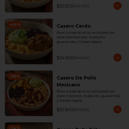
$22.500
$43.900
-
44
%
Casero Cerdo
Bowl a base de arroz achiotado con 
cerdo desmechado, madurito, 
guacamole y fríjoles negros.
$24.900
$44.500
-
39
%
Casero De Pollo
Mexicano
Bowl a base de arroz achiotado con 
pollo mexicano, madurito, guacamole 
y fríjoles negros.

*Producto Ligeramente Picante.
$23.900
$39.500
-
24
%