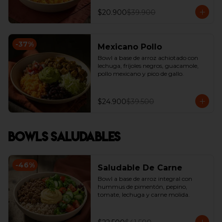
$20.900
$39.900
-
37
%
Mexicano Pollo
Bowl a base de arroz achiotado con 
lechuga, fríjoles negros, guacamole, 
pollo mexicano y pico de gallo.
$24.900
$39.500
Bowls Saludables
-
46
%
Saludable De Carne
Bowl a base de arroz integral con  
hummus de pimentón, pepino, 
tomate, lechuga y carne molida.