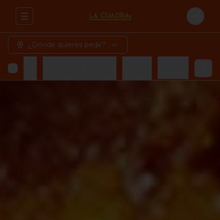
Abrir menu de navegación
Login
¿Dónde quieres pedir?
azorcadas
Acompañamientos
Postres
Bebidas