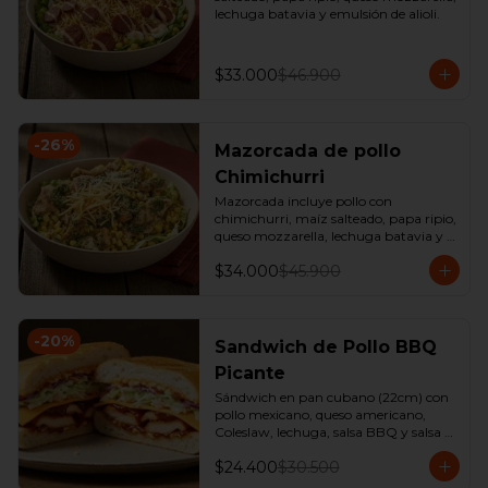
lechuga batavia y emulsión de alioli.
$33.000
$46.900
-
26
%
Mazorcada de pollo
Chimichurri
Mazorcada incluye pollo con 
chimichurri, maíz salteado, papa ripio, 
queso mozzarella, lechuga batavia y 
emulsión de alioli.
$34.000
$45.900
-
20
%
Sandwich de Pollo BBQ
Picante
Sándwich en pan cubano (22cm) con 
pollo mexicano, queso americano, 
Coleslaw, lechuga, salsa BBQ y salsa 
de ajo. 

$24.400
$30.500
*Producto Ligeramente Picante.