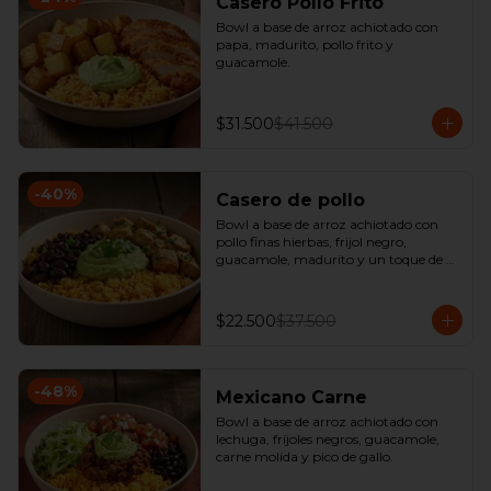
Casero Pollo Frito
Bowl a base de arroz achiotado con 
papa, madurito, pollo frito y 
guacamole.
$31.500
$41.500
-
40
%
Casero de pollo
Bowl a base de arroz achiotado con 
pollo finas hierbas, frijol negro, 
guacamole, madurito y un toque de 
cilantro.
$22.500
$37.500
-
48
%
Mexicano Carne
Bowl a base de arroz achiotado con 
lechuga, fríjoles negros, guacamole, 
carne molida y pico de gallo.