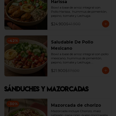
Harissa
Bowl a base de arroz integral con 
Pollo Harissa,  hummus de pimentón, 
pepino, tomate y Lechuga.
$24.900
$41.900
-
42
%
Saludable De Pollo
Mexicano
Bowl a base de arroz integral con pollo 
mexicano, hummus de pimentón, 
pepino, tomate y Lechuga.

*Producto Ligeramente Picante.
$21.900
$37.500
Sánduches y Mazorcadas
-
30
%
Mazorcada de chorizo
Mazorcada incluye Chorizo, maíz 
salteado, papa ripio, queso mozzarella, 