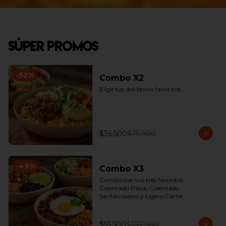
Súper Promos
-
52
%
Combo X2
Elige tus dos bowls favoritos.
$36.500
$75.900
-
49
%
Combo X3
Combo con tus tres favoritos 
Calentado Paisa, Calentado 
Santarrosano y Ligero Carne.
$55.500
$107.900