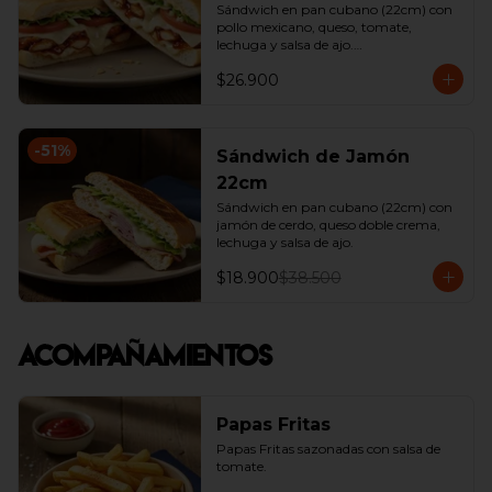
Sándwich en pan cubano (22cm) con 
pollo mexicano, queso, tomate, 
lechuga y salsa de ajo.

*Producto Ligeramente Picante.
$26.900
-
51
%
Sándwich de Jamón
22cm
Sándwich en pan cubano (22cm) con 
jamón de cerdo, queso doble crema, 
lechuga y salsa de ajo.
$18.900
$38.500
Acompañamientos
Papas Fritas
Papas Fritas sazonadas con salsa de 
tomate.