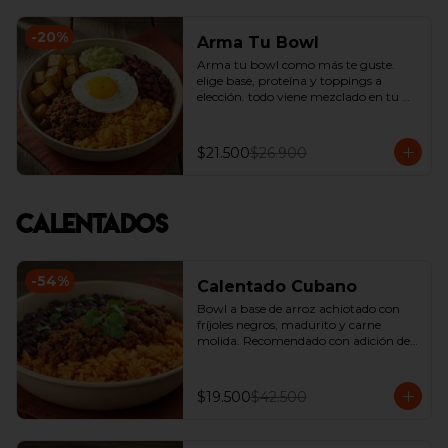
-
20
%
Arma Tu Bowl
Arma tu bowl como más te guste. 
elige base, proteína y toppings a 
elección. todo viene mezclado en tu 
bowl.
$21.500
$26.900
Calentados
-
54
%
Calentado Cubano
Bowl a base de arroz achiotado con 
fríjoles negros, madurito y carne 
molida. Recomendado con adición de 
guacamole.
$19.500
$42.500