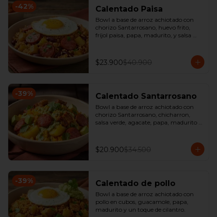
-
42
%
Calentado Paisa
Bowl a base de arroz achiotado con 
chorizo Santarrosano, huevo frito, 
fríjol paisa, papa, madurito, y salsa 
criolla de la casa.
$23.900
$40.900
-
39
%
Calentado Santarrosano
Bowl a base de arroz achiotado con 
chorizo Santarrosano, chicharron, 
salsa verde, agacate, papa, madurito y 
un toque de cilantro.
$20.900
$34.500
-
39
%
Calentado de pollo
Bowl a base de arroz achiotado con 
pollo en cubos, guacamole, papa, 
madurito y un toque de cilantro.