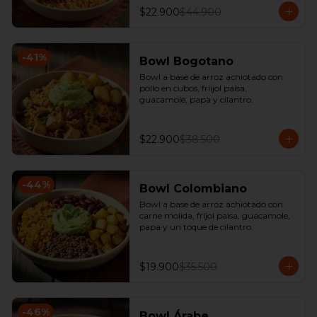
$22.900
$44.900
-
41
%
Bowl Bogotano
Bowl a base de arroz achiotado con 
pollo en cubos, friijol paisa, 
guacamole, papa y cilantro.
$22.900
$38.500
-
44
%
Bowl Colombiano
Bowl a base de arroz achiotado con 
carne molida, fríjol paisa, guacamole, 
papa y un toque de cilantro.
$19.900
$35.500
-
46
%
Bowl Árabe