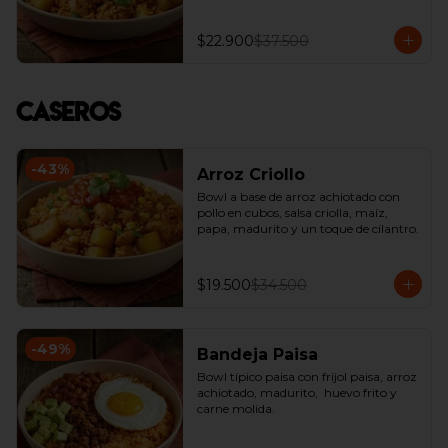
$22.900
$37.500
Caseros
-
43
%
Arroz Criollo
Bowl a base de arroz achiotado con 
pollo en cubos, salsa criolla, maíz, 
papa, madurito y un toque de cilantro.
$19.500
$34.500
-
49
%
Bandeja Paisa
Bowl típico paisa con fríjol paisa, arroz 
achiotado, madurito,  huevo frito y 
carne molida.