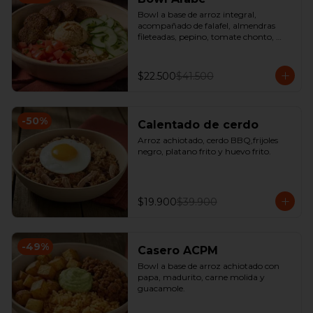
Bowl a base de arroz integral, 
acompañado de falafel, almendras 
fileteadas, pepino, tomate chonto, 
hummus y perejil.
$22.500
$41.500
-
50
%
Calentado de cerdo
Arroz achiotado, cerdo BBQ,frijoles 
negro, platano frito y huevo frito.
$19.900
$39.900
-
49
%
Casero ACPM
Bowl a base de arroz achiotado con 
papa, madurito, carne molida y 
guacamole.