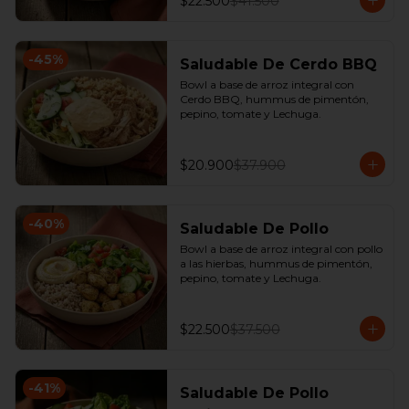
$22.500
$41.500
-
45
%
Saludable De Cerdo BBQ
Bowl a base de arroz integral con 
Cerdo BBQ, hummus de pimentón, 
pepino, tomate y Lechuga.
$20.900
$37.900
-
40
%
Saludable De Pollo
Bowl a base de arroz integral con pollo 
a las hierbas, hummus de pimentón, 
pepino, tomate y Lechuga.
$22.500
$37.500
-
41
%
Saludable De Pollo