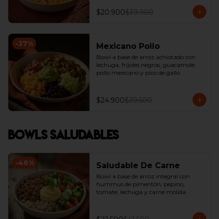
$20.900
$39.900
-
37
%
Mexicano Pollo
Bowl a base de arroz achiotado con 
lechuga, fríjoles negros, guacamole, 
pollo mexicano y pico de gallo.
$24.900
$39.500
Bowls Saludables
-
46
%
Saludable De Carne
Bowl a base de arroz integral con  
hummus de pimentón, pepino, 
tomate, lechuga y carne molida.