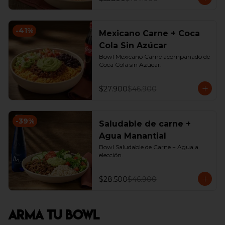
-
41
%
Mexicano Carne + Coca
Cola Sin Azúcar
Bowl Mexicano Carne acompañado de 
Coca Cola sin Azúcar.
$27.900
$46.900
-
39
%
Saludable de carne +
Agua Manantial
Bowl Saludable de Carne + Agua a 
elección.
$28.500
$46.900
Arma Tu Bowl