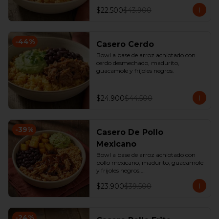
$22.500
$43.900
-
44
%
Casero Cerdo
Bowl a base de arroz achiotado con 
cerdo desmechado, madurito, 
guacamole y fríjoles negros.
$24.900
$44.500
-
39
%
Casero De Pollo
Mexicano
Bowl a base de arroz achiotado con 
pollo mexicano, madurito, guacamole 
y fríjoles negros.

*Producto Ligeramente Picante.
$23.900
$39.500
-
24
%