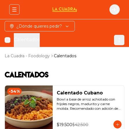
Abrir menu de navegación
Login
¿Dónde quieres pedir?
Calentados
La Cuadra - Foodology
Calentados
Calentados
-
54
%
Calentado Cubano
Bowl a base de arroz achiotado con 
fríjoles negros, madurito y carne 
molida. Recomendado con adición de 
guacamole.
$19.500
$42.500