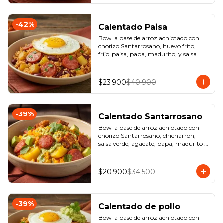
-
42
%
Calentado Paisa
Bowl a base de arroz achiotado con 
chorizo Santarrosano, huevo frito, 
fríjol paisa, papa, madurito, y salsa 
criolla de la casa.
$23.900
$40.900
-
39
%
Calentado Santarrosano
Bowl a base de arroz achiotado con 
chorizo Santarrosano, chicharron, 
salsa verde, agacate, papa, madurito y 
un toque de cilantro.
$20.900
$34.500
-
39
%
Calentado de pollo
Bowl a base de arroz achiotado con 