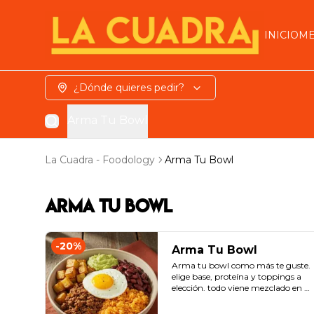
INICIO
M
¿Dónde quieres pedir?
Arma Tu Bowl
La Cuadra - Foodology
Arma Tu Bowl
Arma Tu Bowl
-
20
%
Arma Tu Bowl
Arma tu bowl como más te guste. 
elige base, proteína y toppings a 
elección. todo viene mezclado en 
tu bowl.