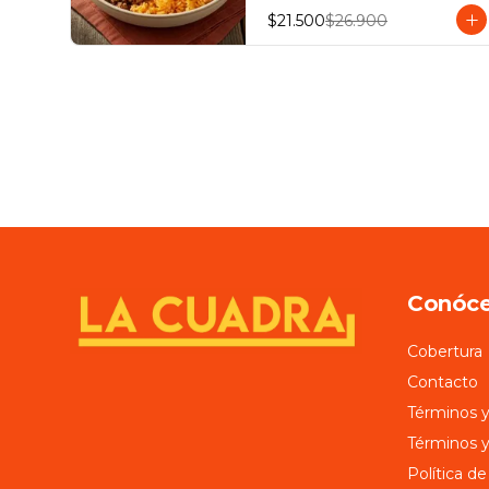
$21.500
$26.900
Conóc
Cobertura
Contacto
Términos y
Términos y
Política de