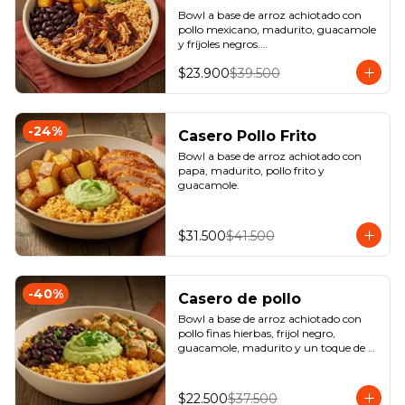
Bowl a base de arroz achiotado con 
pollo mexicano, madurito, guacamole 
y fríjoles negros.

*Producto Ligeramente Picante.
$23.900
$39.500
-
24
%
Casero Pollo Frito
Bowl a base de arroz achiotado con 
papa, madurito, pollo frito y 
guacamole.
$31.500
$41.500
-
40
%
Casero de pollo
Bowl a base de arroz achiotado con 
pollo finas hierbas, frijol negro, 
guacamole, madurito y un toque de 
cilantro.
$22.500
$37.500