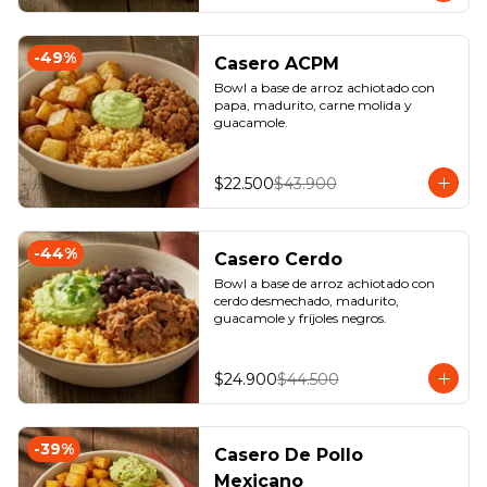
-
49
%
Casero ACPM
Bowl a base de arroz achiotado con 
papa, madurito, carne molida y 
guacamole.
$22.500
$43.900
-
44
%
Casero Cerdo
Bowl a base de arroz achiotado con 
cerdo desmechado, madurito, 
guacamole y fríjoles negros.
$24.900
$44.500
-
39
%
Casero De Pollo
Mexicano