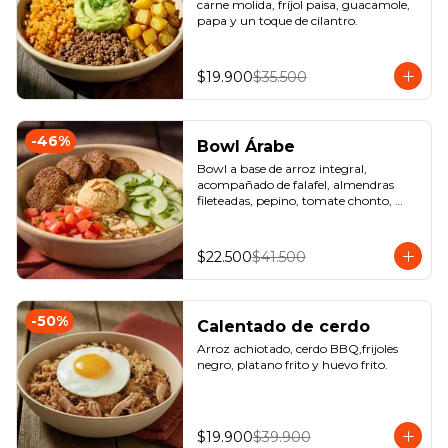
carne molida, fríjol paisa, guacamole, 
papa y un toque de cilantro.
$19.900
$35.500
-
46
%
Bowl Árabe
Bowl a base de arroz integral, 
acompañado de falafel, almendras 
fileteadas, pepino, tomate chonto, 
hummus y perejil.
$22.500
$41.500
-
50
%
Calentado de cerdo
Arroz achiotado, cerdo BBQ,frijoles 
negro, platano frito y huevo frito.
$19.900
$39.900