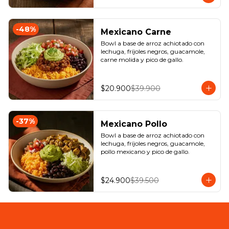
-
48
%
Mexicano Carne
Bowl a base de arroz achiotado con 
lechuga, fríjoles negros, guacamole, 
carne molida y pico de gallo.
$20.900
$39.900
-
37
%
Mexicano Pollo
Bowl a base de arroz achiotado con 
lechuga, fríjoles negros, guacamole, 
pollo mexicano y pico de gallo.
$24.900
$39.500