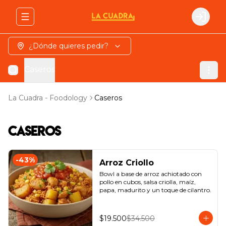
Abrir menu de navegación
Login
¿Dónde quieres pedir?
Caseros
La Cuadra - Foodology
Caseros
Caseros
-
43
%
Arroz Criollo
Bowl a base de arroz achiotado con 
pollo en cubos, salsa criolla, maíz, 
papa, madurito y un toque de cilantro.
$19.500
$34.500