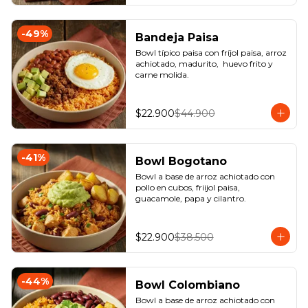
-
49
%
Bandeja Paisa
Bowl típico paisa con fríjol paisa, arroz 
achiotado, madurito,  huevo frito y 
carne molida.
$22.900
$44.900
-
41
%
Bowl Bogotano
Bowl a base de arroz achiotado con 
pollo en cubos, friijol paisa, 
guacamole, papa y cilantro.
$22.900
$38.500
-
44
%
Bowl Colombiano
Bowl a base de arroz achiotado con 