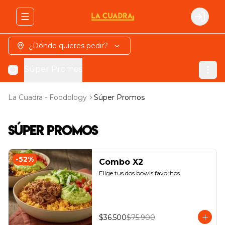
Abrir menu de navegación
Login
¿Dónde quieres pedir?
Súper Promos
La Cuadra - Foodology
Súper Promos
Súper Promos
-
52
%
Combo X2
Elige tus dos bowls favoritos.
$36.500
$75.900