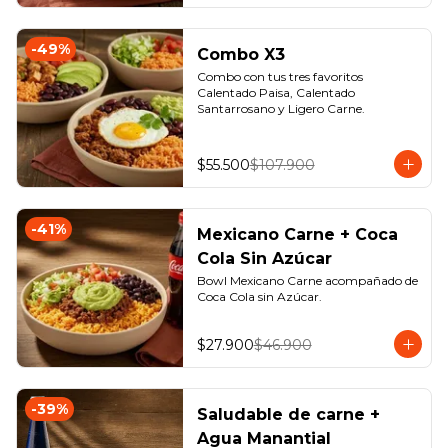
-
49
%
Combo X3
Combo con tus tres favoritos 
Calentado Paisa, Calentado 
Santarrosano y Ligero Carne.
$55.500
$107.900
-
41
%
Mexicano Carne + Coca
Cola Sin Azúcar
Bowl Mexicano Carne acompañado de 
Coca Cola sin Azúcar.
$27.900
$46.900
-
39
%
Saludable de carne +
Agua Manantial