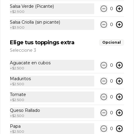
Coca-Cola Original 250ml
Salsa Verde (Picante)
0
+
$2.900
Salsa Criolla (sin picante)
0
+
$3.900
$8.500
Elige tus toppings extra
Opcional
Seleccione 3
Coca-Cola Sin Azúcar
Coca-Cola Sin Azúcar 250 ml
Aguacate en cubos
0
+
$2.500
Maduritos
0
$7.500
+
$2.500
Tomate
0
+
$2.500
Jugo de Mandarina
Queso Rallado
Jugo de Mandarina Natural
0
+
$2.500
Papa
0
+
$2.500