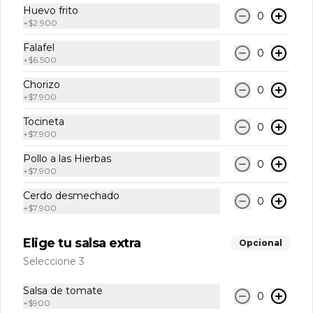
Bebidas
Huevo frito
0
+
$2.900
Falafel
0
Agua Manantial Sin Gas
+
$6.500
Agua Manantial Sin Gas 300 ml
Chorizo
0
+
$7.900
Tocineta
0
$7.500
+
$7.900
Pollo a las Hierbas
0
+
$7.900
Agua con Gas
Cerdo desmechado
Agua Manantial Con Gas 300 ml
0
+
$7.900
Elige tu salsa extra
Opcional
$7.500
Seleccione 3
Salsa de tomate
0
+
$900
Coca-Cola Original