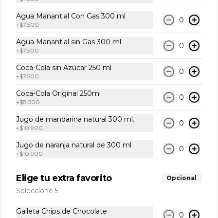
Sprite 400 ml
Agua Manantial Con Gas 300 ml
0
+
$7.500
Agua Manantial sin Gas 300 ml
0
+
$7.500
$7.500
Coca-Cola sin Azúcar 250 ml
0
+
$7.500
Coca-Cola Original 250ml
0
+
$8.500
Jugo de mandarina natural 300 ml.
0
+
$10.900
Conócenos
Jugo de naranja natural de 300 ml
0
+
$10.900
Cobertura
Elige tu extra favorito
Opcional
Contacto
Seleccione 5
Términos y Condiciones La Cuadra
Términos y condiciones
Galleta Chips de Chocolate
0