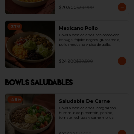
$20.900
$39.900
-
37
%
Mexicano Pollo
Bowl a base de arroz achiotado con 
lechuga, fríjoles negros, guacamole, 
pollo mexicano y pico de gallo.
$24.900
$39.500
Bowls Saludables
-
46
%
Saludable De Carne
Bowl a base de arroz integral con  
hummus de pimentón, pepino, 
tomate, lechuga y carne molida.