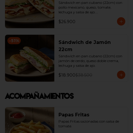
Sándwich en pan cubano (22cm) con 
pollo mexicano, queso, tomate, 
lechuga y salsa de ajo.

*Producto Ligeramente Picante.
$26.900
-
51
%
Sándwich de Jamón
22cm
Sándwich en pan cubano (22cm) con 
jamón de cerdo, queso doble crema, 
lechuga y salsa de ajo.
$18.900
$38.500
Acompañamientos
Papas Fritas
Papas Fritas sazonadas con salsa de 
tomate.