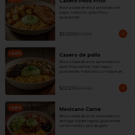
Casero Pollo Frito
Bowl a base de arroz achiotado con 
papa, madurito, pollo frito y 
guacamole.
$31.500
$41.500
-
40
%
Casero de pollo
Bowl a base de arroz achiotado con 
pollo finas hierbas, frijol negro, 
guacamole, madurito y un toque de 
cilantro.
$22.500
$37.500
-
48
%
Mexicano Carne
Bowl a base de arroz achiotado con 
lechuga, fríjoles negros, guacamole, 
carne molida y pico de gallo.