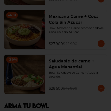
-
41
%
Mexicano Carne + Coca
Cola Sin Azúcar
Bowl Mexicano Carne acompañado de 
Coca Cola sin Azúcar.
$27.900
$46.900
-
39
%
Saludable de carne +
Agua Manantial
Bowl Saludable de Carne + Agua a 
elección.
$28.500
$46.900
Arma Tu Bowl