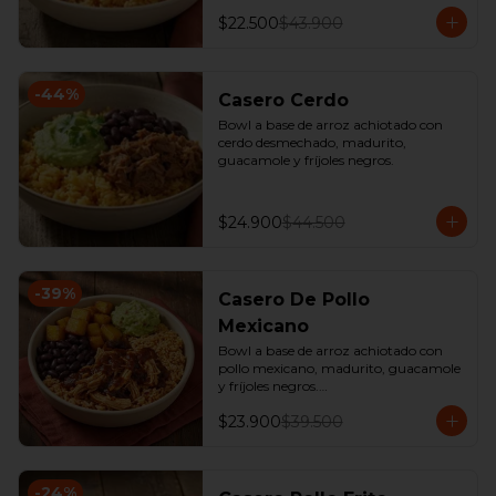
$22.500
$43.900
-
44
%
Casero Cerdo
Bowl a base de arroz achiotado con 
cerdo desmechado, madurito, 
guacamole y fríjoles negros.
$24.900
$44.500
-
39
%
Casero De Pollo
Mexicano
Bowl a base de arroz achiotado con 
pollo mexicano, madurito, guacamole 
y fríjoles negros.

*Producto Ligeramente Picante.
$23.900
$39.500
-
24
%