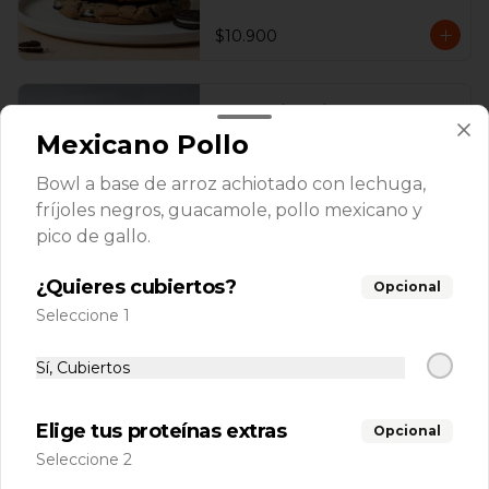
$10.900
Oreo Tiramisú Jar
Base de torta de vainilla bañada en 
Mexicano Pollo
almíbar de café con capas de mousse 
de tiramisú y Oreo.
Bowl a base de arroz achiotado con lechuga,
fríjoles negros, guacamole, pollo mexicano y
$12.900
pico de gallo.
¿Quieres cubiertos?
Opcional
Oreo Tres Leches Jar
Seleccione 1
Base de torta de vainilla bañada en 
tres leches con topping de Oreo 
Sí, Cubiertos
triturada.
Elige tus proteínas extras
$12.900
Opcional
Seleccione 2