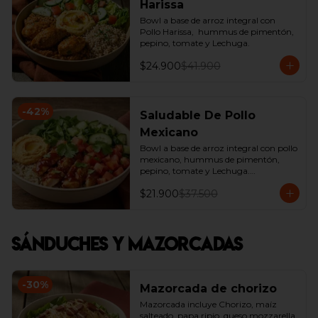
Harissa
Bowl a base de arroz integral con 
Pollo Harissa,  hummus de pimentón, 
pepino, tomate y Lechuga.
$24.900
$41.900
-
42
%
Saludable De Pollo
Mexicano
Bowl a base de arroz integral con pollo 
mexicano, hummus de pimentón, 
pepino, tomate y Lechuga.

*Producto Ligeramente Picante.
$21.900
$37.500
Sánduches y Mazorcadas
-
30
%
Mazorcada de chorizo
Mazorcada incluye Chorizo, maíz 
salteado, papa ripio, queso mozzarella, 