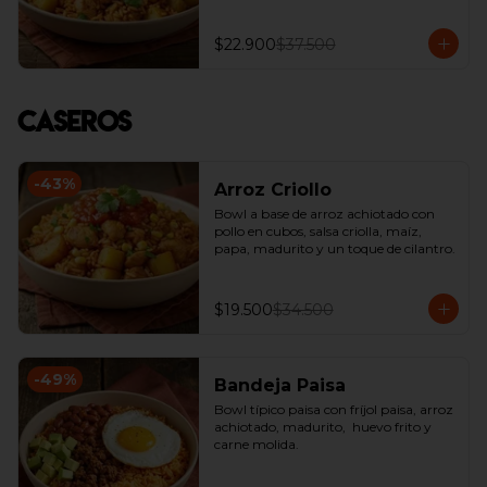
$22.900
$37.500
Caseros
-
43
%
Arroz Criollo
Bowl a base de arroz achiotado con 
pollo en cubos, salsa criolla, maíz, 
papa, madurito y un toque de cilantro.
$19.500
$34.500
-
49
%
Bandeja Paisa
Bowl típico paisa con fríjol paisa, arroz 
achiotado, madurito,  huevo frito y 
carne molida.