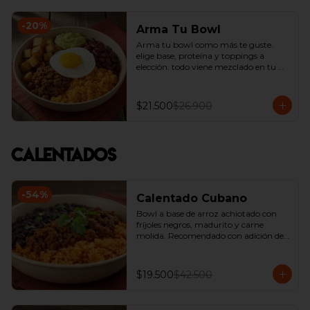
-
20
%
Arma Tu Bowl
Arma tu bowl como más te guste. 
elige base, proteína y toppings a 
elección. todo viene mezclado en tu 
bowl.
$21.500
$26.900
Calentados
-
54
%
Calentado Cubano
Bowl a base de arroz achiotado con 
fríjoles negros, madurito y carne 
molida. Recomendado con adición de 
guacamole.
$19.500
$42.500