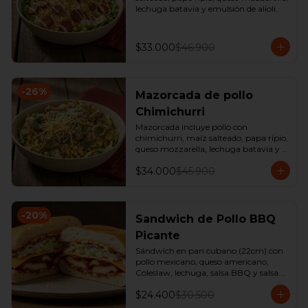
lechuga batavia y emulsión de alioli.
$33.000
$46.900
-
26
%
Mazorcada de pollo
Chimichurri
Mazorcada incluye pollo con 
chimichurri, maíz salteado, papa ripio, 
queso mozzarella, lechuga batavia y 
emulsión de alioli.
$34.000
$45.900
-
20
%
Sandwich de Pollo BBQ
Picante
Sándwich en pan cubano (22cm) con 
pollo mexicano, queso americano, 
Coleslaw, lechuga, salsa BBQ y salsa 
de ajo. 

$24.400
$30.500
*Producto Ligeramente Picante.