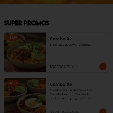
Súper Promos
-
52
%
Combo X2
Elige tus dos bowls favoritos.
$36.500
$75.900
-
49
%
Combo X3
Combo con tus tres favoritos 
Calentado Paisa, Calentado 
Santarrosano y Ligero Carne.
$55.500
$107.900