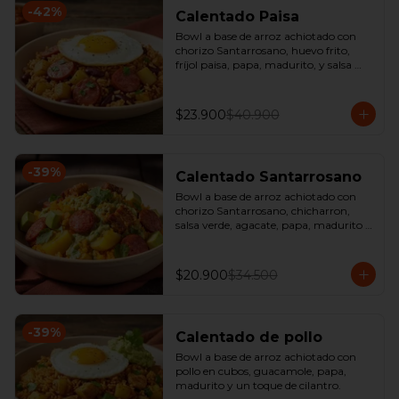
-
42
%
Calentado Paisa
Bowl a base de arroz achiotado con 
chorizo Santarrosano, huevo frito, 
fríjol paisa, papa, madurito, y salsa 
criolla de la casa.
$23.900
$40.900
-
39
%
Calentado Santarrosano
Bowl a base de arroz achiotado con 
chorizo Santarrosano, chicharron, 
salsa verde, agacate, papa, madurito y 
un toque de cilantro.
$20.900
$34.500
-
39
%
Calentado de pollo
Bowl a base de arroz achiotado con 
pollo en cubos, guacamole, papa, 
madurito y un toque de cilantro.