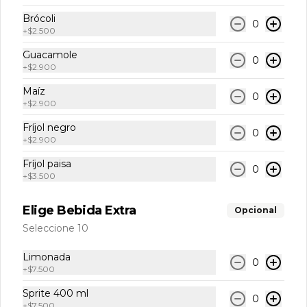
$10.900
Brócoli
0
+
$2.500
Guacamole
Jugo de Naranja
0
+
$2.900
Jugo de naranja natural de 300 ml.
Maíz
0
+
$2.900
Fríjol negro
$10.900
0
+
$2.900
Fríjol paisa
0
+
$3.500
Limonada
Limonada Natural.
Elige Bebida Extra
Opcional
Seleccione 10
$7.500
Limonada
0
+
$7.500
Sprite 400 ml
0
Sprite
+
$7.500