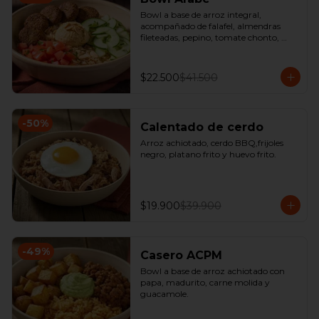
Bowl a base de arroz integral, 
acompañado de falafel, almendras 
fileteadas, pepino, tomate chonto, 
hummus y perejil.
$22.500
$41.500
-
50
%
Calentado de cerdo
Arroz achiotado, cerdo BBQ,frijoles 
negro, platano frito y huevo frito.
$19.900
$39.900
-
49
%
Casero ACPM
Bowl a base de arroz achiotado con 
papa, madurito, carne molida y 
guacamole.