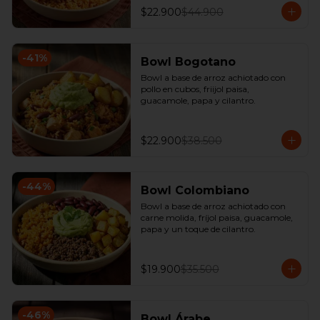
$22.900
$44.900
-
41
%
Bowl Bogotano
Bowl a base de arroz achiotado con 
pollo en cubos, friijol paisa, 
guacamole, papa y cilantro.
$22.900
$38.500
-
44
%
Bowl Colombiano
Bowl a base de arroz achiotado con 
carne molida, fríjol paisa, guacamole, 
papa y un toque de cilantro.
$19.900
$35.500
-
46
%
Bowl Árabe