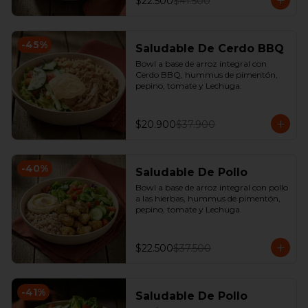
$22.500
$41.500
-
45
%
Saludable De Cerdo BBQ
Bowl a base de arroz integral con 
Cerdo BBQ, hummus de pimentón, 
pepino, tomate y Lechuga.
$20.900
$37.900
-
40
%
Saludable De Pollo
Bowl a base de arroz integral con pollo 
a las hierbas, hummus de pimentón, 
pepino, tomate y Lechuga.
$22.500
$37.500
-
41
%
Saludable De Pollo