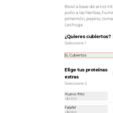
Bowl a base de arroz in
pollo a las hierbas, hu
pimentón, pepino, toma
Lechuga.
¿Quieres cubiertos?
Seleccione 1
Sí, Cubiertos
Elige tus proteínas
extras
Seleccione 2
Huevo frito
+
$2.900
-
42
%
Calentado Paisa
Falafel
Bowl a base de arroz achiotado 
+
$6.500
con chorizo Santarrosano, huevo 