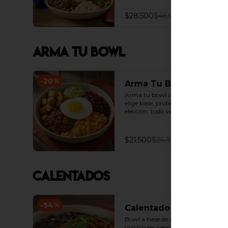
$28.500
$46.900
Arma Tu Bowl
-
20
%
Arma Tu Bowl
Arma tu bowl como más te guste. 
elige base, proteína y toppings a 
elección. todo viene mezclado en 
tu bowl.
$21.500
$26.900
Calentados
-
54
%
Calentado Cubano
Bowl a base de arroz achiotado 
con fríjoles negros, madurito y 