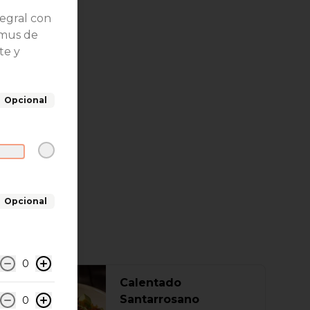
tegral con
mmus de
te y
Opcional
Opcional
0
-
39
%
Calentado
Santarrosano
0