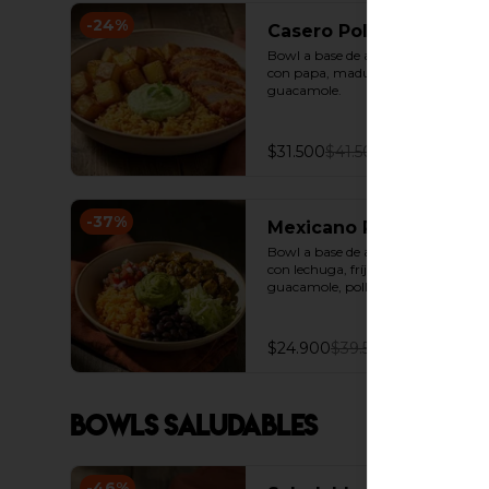
-
24
%
Casero Pollo Frito
Bowl a base de arroz achiotado 
con papa, madurito, pollo frito y 
guacamole.
$31.500
$41.500
-
37
%
Mexicano Pollo
Bowl a base de arroz achiotado 
con lechuga, fríjoles negros, 
guacamole, pollo mexicano y pico 
de gallo.
$24.900
$39.500
Bowls Saludables
-
46
%