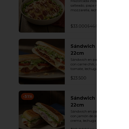
Mazorcada incluye Chorizo, maíz 
salteado, papa ripio, queso 
mozzarella, lechuga batavia y 
emulsión de alioli.
$33.000
$46.900
Sándwich Mexicano
22cm
Sándwich en pan cubano (22cm) 
con carne chili, queso, guacamole, 
tomate, lechuga y salsa de ajo.
$23.500
-
51
%
Sándwich de Jamón
22cm
Sándwich en pan cubano (22cm) 
con jamón de cerdo, queso doble 
crema, lechuga y salsa de ajo.