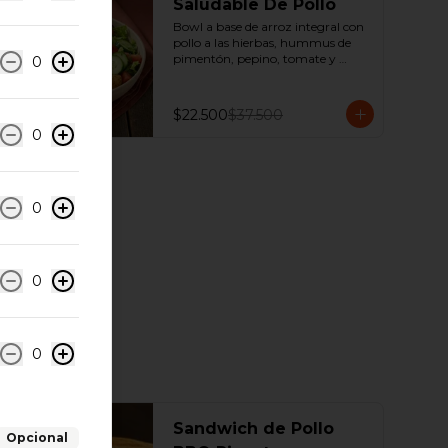
Saludable De Pollo
Bowl a base de arroz integral con 
pollo a las hierbas, hummus de 
pimentón, pepino, tomate y 
0
Lechuga.
$22.500
$37.500
0
0
0
0
-
20
%
Sandwich de Pollo
Opcional