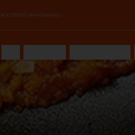
ENÚ
COBERTURA
HORARIOS
Caseros
Bowls Saludables
Sánduches y Mazorcadas