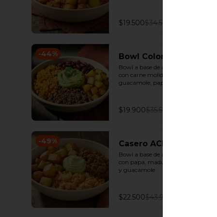
de cilantro.
$19.500
$34.500
-
44
%
Bowl Colombiano
Bowl a base de arroz achiotado 
con carne molida, fríjol paisa, 
guacamole, papa y un toque de 
cilantro.
$19.900
$35.500
-
49
%
Casero ACPM
Bowl a base de arroz achiotado 
con papa, madurito, carne molida 
y guacamole.
$22.500
$43.900