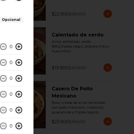
$22.900
$38.500
Opcional
-
50
%
Calentado de cerdo
Arroz achiotado, cerdo 
0
BBQ,frijoles negro, platano frito y 
huevo frito.
0
$19.900
$39.900
0
-
39
%
Casero De Pollo
0
Mexicano
Bowl a base de arroz achiotado 
con pollo mexicano, madurito, 
0
guacamole y fríjoles negros.

*Producto Ligeramente Picante.
$23.900
$39.500
0