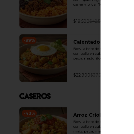
carne molida. Recomendado con 
adición de guacamole.
$19.500
$42.500
-
39
%
Calentado de pollo
Bowl a base de arroz achiotado 
con pollo en cubos, guacamole, 
papa, madurito y un toque de 
cilantro.
$22.900
$37.500
Caseros
-
43
%
Arroz Criollo
Bowl a base de arroz achiotado 
con pollo en cubos, salsa criolla, 
maíz, papa, madurito y un toque 