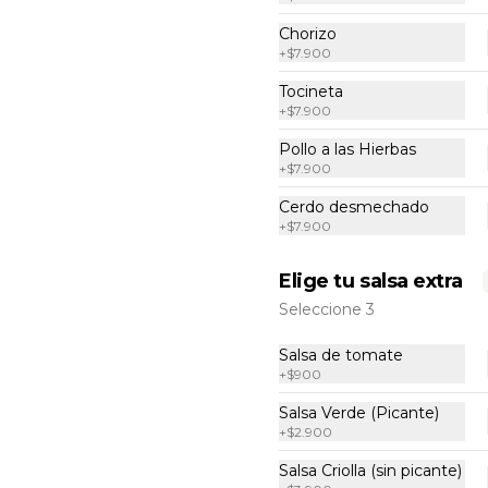
frito, fríjol paisa, papa, madurito, y 
Chorizo
salsa criolla de la casa.
+
$7.900
$23.900
$40.900
Tocineta
+
$7.900
Pollo a las Hierbas
+
$7.900
Cerdo desmechado
+
$7.900
Elige tu salsa extra
Seleccione 3
Salsa de tomate
+
$900
-
49
%
Salsa Verde (Picante)
Bandeja Paisa
+
$2.900
Bowl típico paisa con fríjol paisa, 
arroz achiotado, madurito,  huevo 
Salsa Criolla (sin picante)
frito y carne molida.