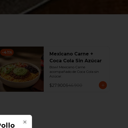
-
41
%
Mexicano Carne +
Coca Cola Sin Azúcar
Bowl Mexicano Carne 
acompañado de Coca Cola sin 
Azúcar.
$27.900
$46.900
ollo
Close