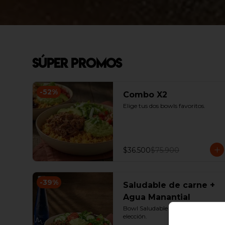
Súper Promos
-
52
%
Combo X2
Elige tus dos bowls favoritos.
$36.500
$75.900
-
39
%
Saludable de carne +
Agua Manantial
Bowl Saludable de Carne + Agua a 
elección.