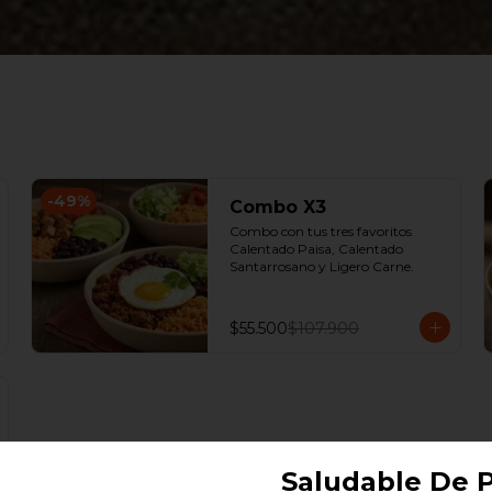
-
49
%
Combo X3
Combo con tus tres favoritos 
Calentado Paisa, Calentado 
Santarrosano y Ligero Carne.
$55.500
$107.900
Saludable De P