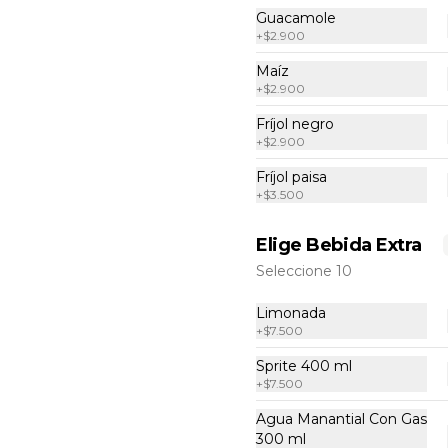
Guacamole
-
40
%
Casero de pollo
+
$2.900
Bowl a base de arroz achiotado 
con pollo finas hierbas, frijol negro, 
Maíz
guacamole, madurito y un toque 
+
$2.900
de cilantro.
Fríjol negro
$22.500
$37.500
+
$2.900
Fríjol paisa
+
$3.500
Elige Bebida Extra
Seleccione 10
Limonada
+
$7.500
Sprite 400 ml
+
$7.500
Agua Manantial Con Gas
300 ml
-
45
%