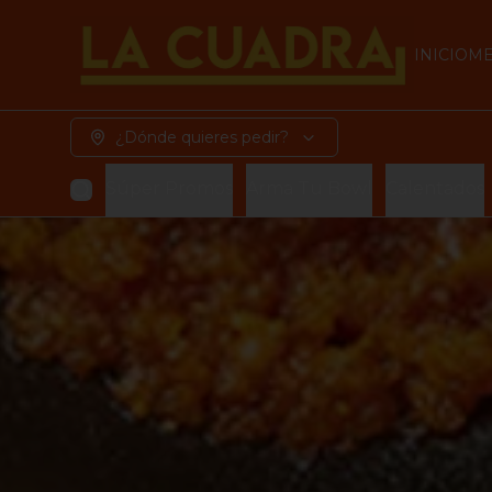
INICIO
M
¿Dónde quieres pedir?
Súper Promos
Arma Tu Bowl
Calentados