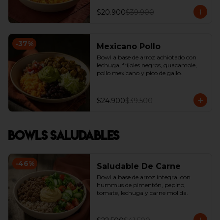
$20.900
$39.900
-
37
%
Mexicano Pollo
Bowl a base de arroz achiotado con 
lechuga, fríjoles negros, guacamole, 
pollo mexicano y pico de gallo.
$24.900
$39.500
Bowls Saludables
-
46
%
Saludable De Carne
Bowl a base de arroz integral con  
hummus de pimentón, pepino, 
tomate, lechuga y carne molida.