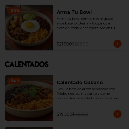
-
20
%
Arma Tu Bowl
Arma tu bowl como más te guste. 
elige base, proteína y toppings a 
elección. todo viene mezclado en tu 
bowl.
$21.500
$26.900
Calentados
-
54
%
Calentado Cubano
Bowl a base de arroz achiotado con 
fríjoles negros, madurito y carne 
molida. Recomendado con adición de 
guacamole.
$19.500
$42.500