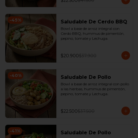
$22.500
$41.500
-
45
%
Saludable De Cerdo BBQ
Bowl a base de arroz integral con 
Cerdo BBQ, hummus de pimentón, 
pepino, tomate y Lechuga.
$20.900
$37.900
-
40
%
Saludable De Pollo
Bowl a base de arroz integral con pollo 
a las hierbas, hummus de pimentón, 
pepino, tomate y Lechuga.
$22.500
$37.500
-
41
%
Saludable De Pollo