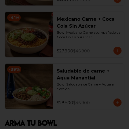
-
41
%
Mexicano Carne + Coca
Cola Sin Azúcar
Bowl Mexicano Carne acompañado de 
Coca Cola sin Azúcar.
$27.900
$46.900
-
39
%
Saludable de carne +
Agua Manantial
Bowl Saludable de Carne + Agua a 
elección.
$28.500
$46.900
Arma Tu Bowl