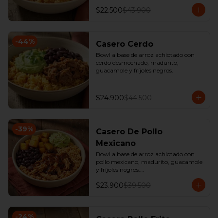
$22.500
$43.900
-
44
%
Casero Cerdo
Bowl a base de arroz achiotado con 
cerdo desmechado, madurito, 
guacamole y fríjoles negros.
$24.900
$44.500
-
39
%
Casero De Pollo
Mexicano
Bowl a base de arroz achiotado con 
pollo mexicano, madurito, guacamole 
y fríjoles negros.

*Producto Ligeramente Picante.
$23.900
$39.500
-
24
%