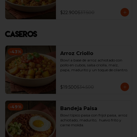
$22.900
$37.500
Caseros
-
43
%
Arroz Criollo
Bowl a base de arroz achiotado con 
pollo en cubos, salsa criolla, maíz, 
papa, madurito y un toque de cilantro.
$19.500
$34.500
-
49
%
Bandeja Paisa
Bowl típico paisa con fríjol paisa, arroz 
achiotado, madurito,  huevo frito y 
carne molida.