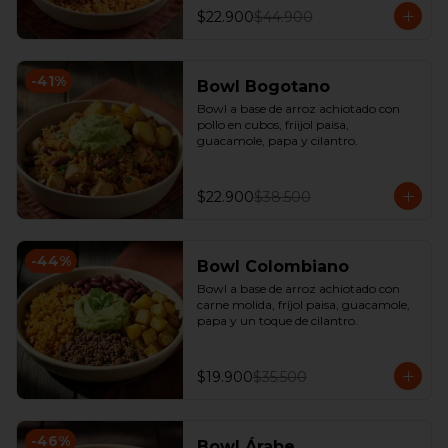
$22.900
$44.900
-
41
%
Bowl Bogotano
Bowl a base de arroz achiotado con 
pollo en cubos, friijol paisa, 
guacamole, papa y cilantro.
$22.900
$38.500
-
44
%
Bowl Colombiano
Bowl a base de arroz achiotado con 
carne molida, fríjol paisa, guacamole, 
papa y un toque de cilantro.
$19.900
$35.500
-
46
%
Bowl Árabe