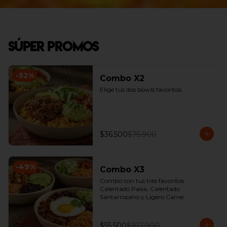
Súper Promos
-
52
%
Combo X2
Elige tus dos bowls favoritos.
$36.500
$75.900
-
49
%
Combo X3
Combo con tus tres favoritos 
Calentado Paisa, Calentado 
Santarrosano y Ligero Carne.
$55.500
$107.900