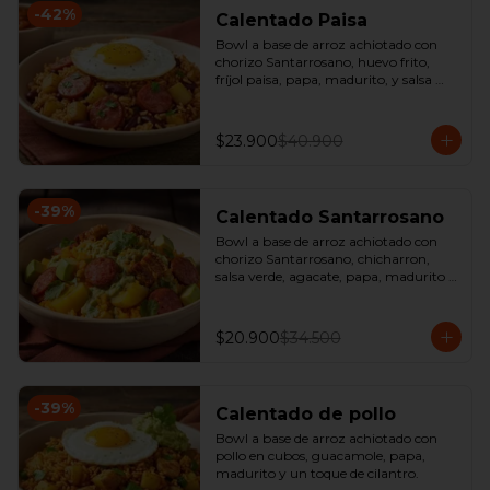
-
42
%
Calentado Paisa
Bowl a base de arroz achiotado con 
chorizo Santarrosano, huevo frito, 
fríjol paisa, papa, madurito, y salsa 
criolla de la casa.
$23.900
$40.900
-
39
%
Calentado Santarrosano
Bowl a base de arroz achiotado con 
chorizo Santarrosano, chicharron, 
salsa verde, agacate, papa, madurito y 
un toque de cilantro.
$20.900
$34.500
-
39
%
Calentado de pollo
Bowl a base de arroz achiotado con 
pollo en cubos, guacamole, papa, 
madurito y un toque de cilantro.