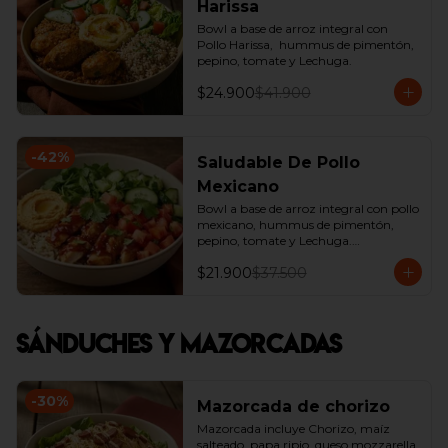
Harissa
Bowl a base de arroz integral con 
Pollo Harissa,  hummus de pimentón, 
pepino, tomate y Lechuga.
$24.900
$41.900
-
42
%
Saludable De Pollo
Mexicano
Bowl a base de arroz integral con pollo 
mexicano, hummus de pimentón, 
pepino, tomate y Lechuga.

*Producto Ligeramente Picante.
$21.900
$37.500
Sánduches y Mazorcadas
-
30
%
Mazorcada de chorizo
Mazorcada incluye Chorizo, maíz 
salteado, papa ripio, queso mozzarella, 