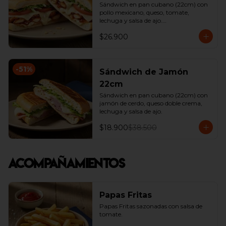
Sándwich en pan cubano (22cm) con 
pollo mexicano, queso, tomate, 
lechuga y salsa de ajo.

*Producto Ligeramente Picante.
$26.900
-
51
%
Sándwich de Jamón
22cm
Sándwich en pan cubano (22cm) con 
jamón de cerdo, queso doble crema, 
lechuga y salsa de ajo.
$18.900
$38.500
Acompañamientos
Papas Fritas
Papas Fritas sazonadas con salsa de 
tomate.