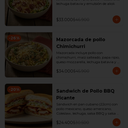
lechuga batavia y emulsión de alioli.
$33.000
$46.900
-
26
%
Mazorcada de pollo
Chimichurri
Mazorcada incluye pollo con 
chimichurri, maíz salteado, papa ripio, 
queso mozzarella, lechuga batavia y 
emulsión de alioli.
$34.000
$45.900
-
20
%
Sandwich de Pollo BBQ
Picante
Sándwich en pan cubano (22cm) con 
pollo mexicano, queso americano, 
Coleslaw, lechuga, salsa BBQ y salsa 
de ajo. 

$24.400
$30.500
*Producto Ligeramente Picante.