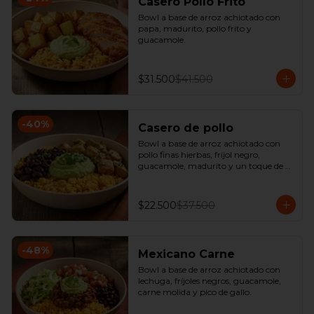
Casero Pollo Frito
Bowl a base de arroz achiotado con 
papa, madurito, pollo frito y 
guacamole.
$31.500
$41.500
-
40
%
Casero de pollo
Bowl a base de arroz achiotado con 
pollo finas hierbas, frijol negro, 
guacamole, madurito y un toque de 
cilantro.
$22.500
$37.500
-
48
%
Mexicano Carne
Bowl a base de arroz achiotado con 
lechuga, fríjoles negros, guacamole, 
carne molida y pico de gallo.