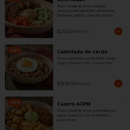
Bowl a base de arroz integral, 
acompañado de falafel, almendras 
fileteadas, pepino, tomate chonto, 
hummus y perejil.
$22.500
$41.500
-
50
%
Calentado de cerdo
Arroz achiotado, cerdo BBQ,frijoles 
negro, platano frito y huevo frito.
$19.900
$39.900
-
49
%
Casero ACPM
Bowl a base de arroz achiotado con 
papa, madurito, carne molida y 
guacamole.