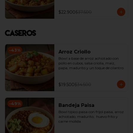
$22.900
$37.500
Caseros
-
43
%
Arroz Criollo
Bowl a base de arroz achiotado con 
pollo en cubos, salsa criolla, maíz, 
papa, madurito y un toque de cilantro.
$19.500
$34.500
-
49
%
Bandeja Paisa
Bowl típico paisa con fríjol paisa, arroz 
achiotado, madurito,  huevo frito y 
carne molida.