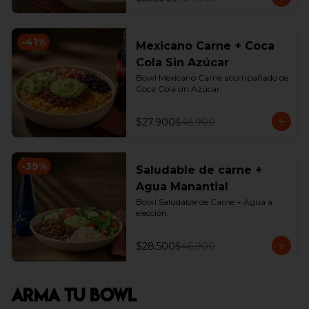
-
41
%
Mexicano Carne + Coca
Cola Sin Azúcar
Bowl Mexicano Carne acompañado de 
Coca Cola sin Azúcar.
$27.900
$46.900
-
39
%
Saludable de carne +
Agua Manantial
Bowl Saludable de Carne + Agua a 
elección.
$28.500
$46.900
Arma Tu Bowl