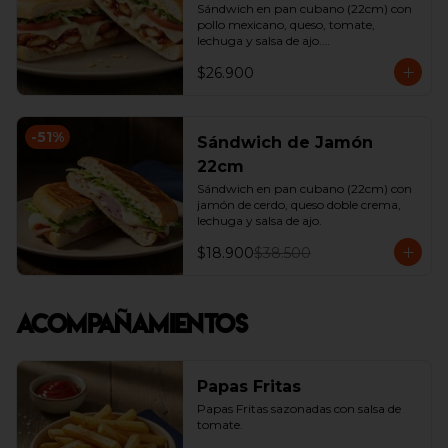
Sándwich en pan cubano (22cm) con 
pollo mexicano, queso, tomate, 
lechuga y salsa de ajo.

*Producto Ligeramente Picante.
$26.900
-
51
%
Sándwich de Jamón
22cm
Sándwich en pan cubano (22cm) con 
jamón de cerdo, queso doble crema, 
lechuga y salsa de ajo.
$18.900
$38.500
Acompañamientos
Papas Fritas
Papas Fritas sazonadas con salsa de 
tomate.