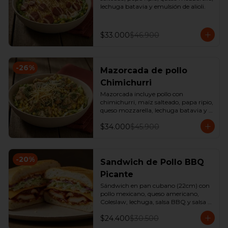
lechuga batavia y emulsión de alioli.
$33.000
$46.900
-
26
%
Mazorcada de pollo
Chimichurri
Mazorcada incluye pollo con 
chimichurri, maíz salteado, papa ripio, 
queso mozzarella, lechuga batavia y 
emulsión de alioli.
$34.000
$45.900
-
20
%
Sandwich de Pollo BBQ
Picante
Sándwich en pan cubano (22cm) con 
pollo mexicano, queso americano, 
Coleslaw, lechuga, salsa BBQ y salsa 
de ajo. 

$24.400
$30.500
*Producto Ligeramente Picante.