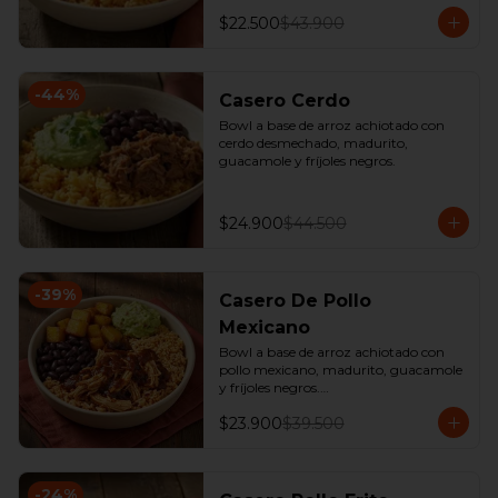
$22.500
$43.900
-
44
%
Casero Cerdo
Bowl a base de arroz achiotado con 
cerdo desmechado, madurito, 
guacamole y fríjoles negros.
$24.900
$44.500
-
39
%
Casero De Pollo
Mexicano
Bowl a base de arroz achiotado con 
pollo mexicano, madurito, guacamole 
y fríjoles negros.

*Producto Ligeramente Picante.
$23.900
$39.500
-
24
%