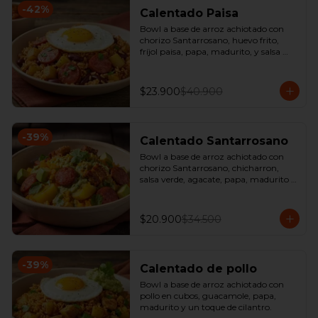
-
42
%
Calentado Paisa
Bowl a base de arroz achiotado con 
chorizo Santarrosano, huevo frito, 
fríjol paisa, papa, madurito, y salsa 
criolla de la casa.
$23.900
$40.900
-
39
%
Calentado Santarrosano
Bowl a base de arroz achiotado con 
chorizo Santarrosano, chicharron, 
salsa verde, agacate, papa, madurito y 
un toque de cilantro.
$20.900
$34.500
-
39
%
Calentado de pollo
Bowl a base de arroz achiotado con 
pollo en cubos, guacamole, papa, 
madurito y un toque de cilantro.