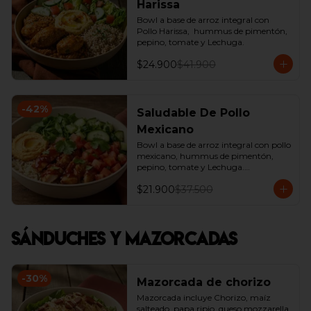
Harissa
Bowl a base de arroz integral con 
Pollo Harissa,  hummus de pimentón, 
pepino, tomate y Lechuga.
$24.900
$41.900
-
42
%
Saludable De Pollo
Mexicano
Bowl a base de arroz integral con pollo 
mexicano, hummus de pimentón, 
pepino, tomate y Lechuga.

*Producto Ligeramente Picante.
$21.900
$37.500
Sánduches y Mazorcadas
-
30
%
Mazorcada de chorizo
Mazorcada incluye Chorizo, maíz 
salteado, papa ripio, queso mozzarella, 