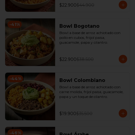
$22.900
$44.900
-
41
%
Bowl Bogotano
Bowl a base de arroz achiotado con 
pollo en cubos, friijol paisa, 
guacamole, papa y cilantro.
$22.900
$38.500
-
44
%
Bowl Colombiano
Bowl a base de arroz achiotado con 
carne molida, fríjol paisa, guacamole, 
papa y un toque de cilantro.
$19.900
$35.500
-
46
%
Bowl Árabe