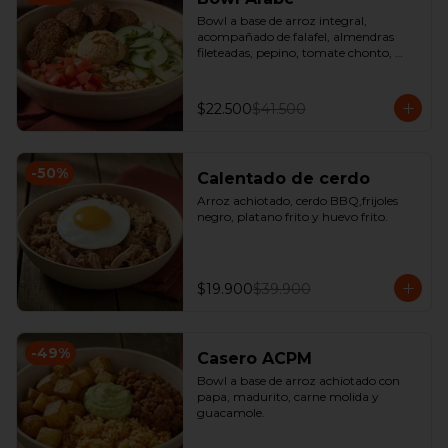
Bowl a base de arroz integral, 
acompañado de falafel, almendras 
fileteadas, pepino, tomate chonto, 
hummus y perejil.
$22.500
$41.500
-
50
%
Calentado de cerdo
Arroz achiotado, cerdo BBQ,frijoles 
negro, platano frito y huevo frito.
$19.900
$39.900
-
49
%
Casero ACPM
Bowl a base de arroz achiotado con 
papa, madurito, carne molida y 
guacamole.