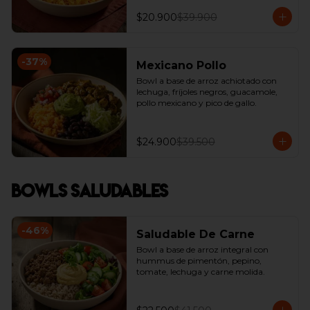
$20.900
$39.900
-
37
%
Mexicano Pollo
Bowl a base de arroz achiotado con 
lechuga, fríjoles negros, guacamole, 
pollo mexicano y pico de gallo.
$24.900
$39.500
Bowls Saludables
-
46
%
Saludable De Carne
Bowl a base de arroz integral con  
hummus de pimentón, pepino, 
tomate, lechuga y carne molida.