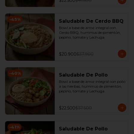
$22.500
$41.500
-
45
%
Saludable De Cerdo BBQ
Bowl a base de arroz integral con 
Cerdo BBQ, hummus de pimentón, 
pepino, tomate y Lechuga.
$20.900
$37.900
-
40
%
Saludable De Pollo
Bowl a base de arroz integral con pollo 
a las hierbas, hummus de pimentón, 
pepino, tomate y Lechuga.
$22.500
$37.500
-
41
%
Saludable De Pollo