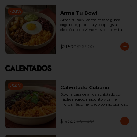
-
20
%
Arma Tu Bowl
Arma tu bowl como más te guste. 
elige base, proteína y toppings a 
elección. todo viene mezclado en tu 
bowl.
$21.500
$26.900
Calentados
-
54
%
Calentado Cubano
Bowl a base de arroz achiotado con 
fríjoles negros, madurito y carne 
molida. Recomendado con adición de 
guacamole.
$19.500
$42.500