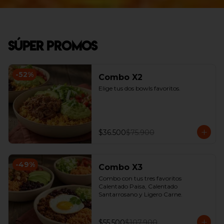
Súper Promos
-
52
%
Combo X2
Elige tus dos bowls favoritos.
$36.500
$75.900
-
49
%
Combo X3
Combo con tus tres favoritos 
Calentado Paisa, Calentado 
Santarrosano y Ligero Carne.
$55.500
$107.900