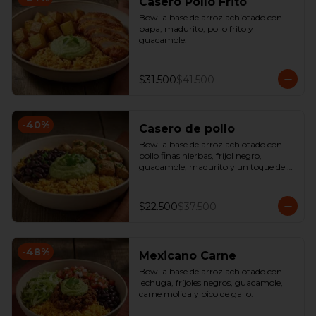
Casero Pollo Frito
Bowl a base de arroz achiotado con 
papa, madurito, pollo frito y 
guacamole.
$31.500
$41.500
-
40
%
Casero de pollo
Bowl a base de arroz achiotado con 
pollo finas hierbas, frijol negro, 
guacamole, madurito y un toque de 
cilantro.
$22.500
$37.500
-
48
%
Mexicano Carne
Bowl a base de arroz achiotado con 
lechuga, fríjoles negros, guacamole, 
carne molida y pico de gallo.